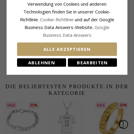
Metall:
Leder
Verwendung von Cookies und anderen
Technologien finden Sie in unserer Cookie-
KÜRZLICH ANGESEHENE PRODUKTE
Richtlinie.
Cookie-Richtlinie
und auf der Google
Business Data Answers-Website.
Google
Business Data Answers
ALLE AKZEPTIEREN
ABLEHNEN
BEARBEITEN
Nordahl andersen
braunen armband in
53,-
CHANTI Preis
leder
DIE BELIEBTESTEN PRODUKTE IN DER
KATEGORIE
SALE
35%
SALE
20%