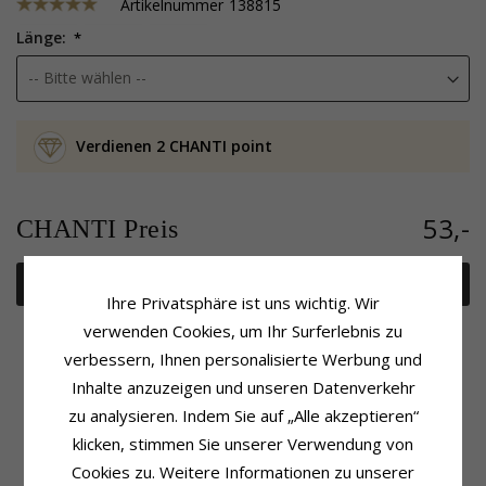
Artikelnummer
138815
Länge:
Verdienen 2 CHANTI point
53,-
CHANTI Preis
In den Warenkorb
Ihre Privatsphäre ist uns wichtig. Wir
verwenden Cookies, um Ihr Surferlebnis zu
verbessern, Ihnen personalisierte Werbung und
Inhalte anzuzeigen und unseren Datenverkehr
Produktinformation
Größe
zu analysieren. Indem Sie auf „Alle akzeptieren“
Marke:
NORDAHL ANDERSEN
Breite:
12,0 mm
klicken, stimmen Sie unserer Verwendung von
Farbe:
Braunen
Art:
Armband
Cookies zu. Weitere Informationen zu unserer