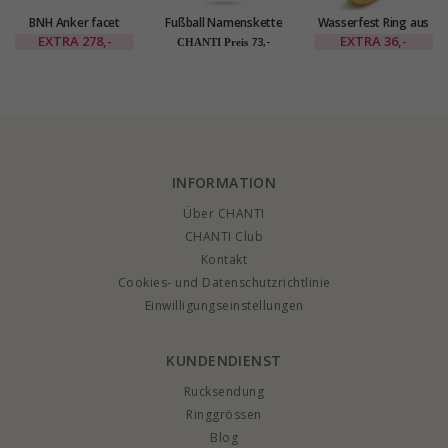
BNH Anker facet
Fußball Namenskette
Wasserfest Ring aus
armband aus Silber
mit Anhänger in
vergoldetem
EXTRA
278,-
EXTRA
36,-
73,-
CHANTI Preis
21 cm x 7,8 mm
Silber - My Letter
Edelstahl
INFORMATION
Über CHANTI
CHANTI Club
Kontakt
Cookies- und Datenschutzrichtlinie
Einwilligungseinstellungen
KUNDENDIENST
Rucksendung
Ringgrössen
Blog