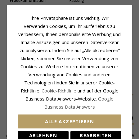
Produktinformation
Fassung
Weitere Wörter:
19 X 11 MM
Höhe:
23,9 mm
Form:
Kreuz Mit Jesus
Höhe Ohne Öse:
18,8 mm
Ihre Privatsphäre ist uns wichtig. Wir
Anhänger:
Anhänger
Breite:
11,5 mm
Metall:
Tiefe:
1,7 mm
verwenden Cookies, um Ihr Surferlebnis zu
9 Karat Gold Und Weißgold
verbessern, Ihnen personalisierte Werbung und
Lieferzeit
Oberfläche:
Polierter
Lieferzeit:
4-5 Werktage
Inhalte anzuzeigen und unseren Datenverkehr
zu analysieren. Indem Sie auf „Alle akzeptieren“
Passt Zu Goldketten Mit Den
Breiten
klicken, stimmen Sie unserer Verwendung von
Schlange Max.:
1,8 mm
Cookies zu. Weitere Informationen zu unserer
Venezia Max.:
1,8 mm
Verwendung von Cookies und anderen
Technologien finden Sie in unserer Cookie-
KUNDEN KAUFTEN AUCH
Richtlinie.
Cookie-Richtlinie
und auf der Google
Business Data Answers-Website.
Google
Business Data Answers
ALLE AKZEPTIEREN
ABLEHNEN
BEARBEITEN
22 x 35 mm Støvring
BNH Panzerhalskette
BNH Panzerhalskette