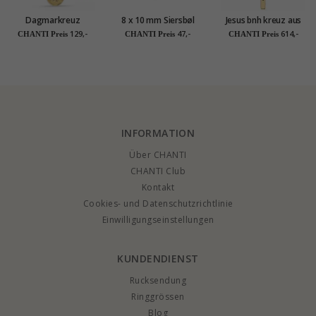
Dagmarkreuz
8 x 10 mm Siersbøl
Jesus bnh kreuz aus
Halskette aus
Dagmarkreuz
14 Karat Gold -
129,-
47,-
614,-
CHANTI Preis
CHANTI Preis
CHANTI Preis
vergoldetem
Anhänger mit
Amoré
Sterlingsilber und
Halskette in
Anhänger aus
vergoldetem
vergoldetem
Sterlingsilber
Sterlingsilber
INFORMATION
Über CHANTI
CHANTI Club
Kontakt
Cookies- und Datenschutzrichtlinie
Einwilligungseinstellungen
KUNDENDIENST
Rucksendung
Ringgrössen
Blog