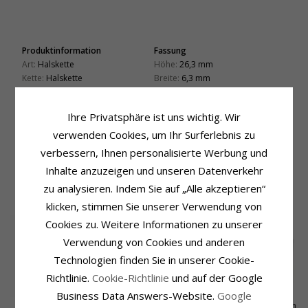
Produktinformation
Fassung
Art:
Halskette
Höhe:
26,3 mm
Kette:
Halskette
Breite:
6,3 mm
Metall:
Silber
Lieferzeit
Länge:
Lieferzeit:
4-5 Werktage
Ihre Privatsphäre ist uns wichtig. Wir
42 cm zzgl. 3 cm verlängerung5
Anhänger:
Anhänger
verwenden Cookies, um Ihr Surferlebnis zu
Metall:
Silber
verbessern, Ihnen personalisierte Werbung und
Oberfläche:
Polierter
Inhalte anzuzeigen und unseren Datenverkehr
zu analysieren. Indem Sie auf „Alle akzeptieren“
KUNDEN KAUFTEN AUCH
klicken, stimmen Sie unserer Verwendung von
Cookies zu. Weitere Informationen zu unserer
SALE
25%
Verwendung von Cookies und anderen
Technologien finden Sie in unserer Cookie-
Richtlinie.
Cookie-Richtlinie
und auf der Google
Business Data Answers-Website.
Google
Muschel Anhänger
BNH Anker facet
CHANTI Smykkeskrin