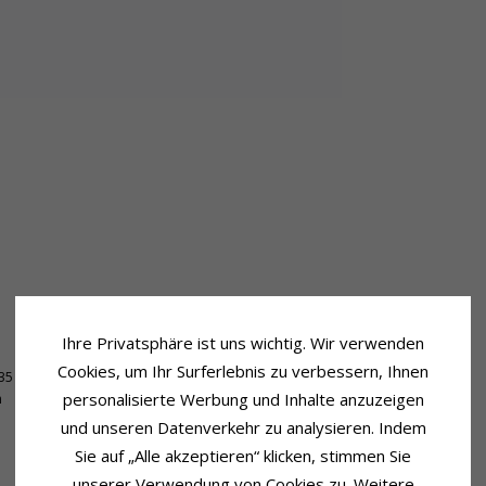
Ihre Privatsphäre ist uns wichtig. Wir verwenden
Lieferzeit
Cookies, um Ihr Surferlebnis zu verbessern, Ihnen
,35 mm
Lieferzeit:
4-5 Werktage
personalisierte Werbung und Inhalte anzuzeigen
m
und unseren Datenverkehr zu analysieren. Indem
Sie auf „Alle akzeptieren“ klicken, stimmen Sie
unserer Verwendung von Cookies zu. Weitere