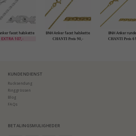
nker facet halskette
BNH Anker facet halskette
BNH Anker rund
ilber 50 cm x 2,1 mm
aus vergoldetem
Halskette aus vergo
EXTRA
107,-
90,-
61
CHANTI Preis
CHANTI Preis
Sterlingsilber 60 cm x 1,4
Sterlingsilber 42-45
mm
1,1 mm
KUNDENDIENST
Rucksendung
Ringgrössen
Blog
FAQs
BETALINGSMULIGHEDER