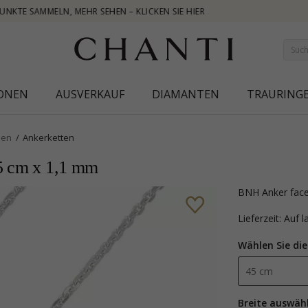
NEW COL
IONEN
AUSVERKAUF
DIAMANTEN
TRAURING
pen
Ankerketten
45 cm x 1,1 mm
BNH Anker face
Lieferzeit: Auf 
Wählen Sie die
Breite auswäh