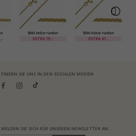
en
BNH Anker runden
BNH Anker runden
ldetem
Halskette aus vergoldetem
Halskette aus vergoldetem
Ha
EXTRA
75,-
EXTRA
67,-
,-
 cm x
Sterlingsilber 55 cm x 1,5
Sterlingsilber 50 cm x 1,5
mm
mm
FINDEN SIE UNS IN DEN SOZIALEN MEDIEN
MELDEN SIE SICH FÜR UNSEREN NEWSLETTER AN