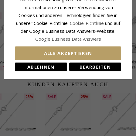
VERWANDTE PRODUKTE
Informationen zu unserer Verwendung von
Cookies und anderen Technologien finden Sie in
E
25%
unserer Cookie-Richtlinie.
Cookie-Richtlinie
und auf
der Google Business Data Answers-Website.
Google Business Data Answers
ALLE AKZEPTIEREN
nker facet halskette
BNH Anker facet halskette
Bnh anker facet hal
ABLEHNEN
BEARBEITEN
ilber 45 cm x 1,3 mm
aus Silber 55 cm x 1,7 mm
aus silber 60 cm x 
EXTRA
26,-
71,-
63
CHANTI Preis
CHANTI Preis
KUNDEN KAUFTEN AUCH
E
25%
SALE
25%
SALE