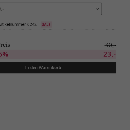
Artikelnummer
6242
SALE
30,-
reis
5%
23,-
In den Warenkorb