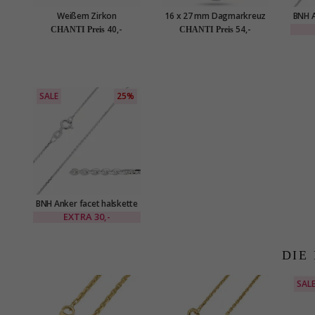
Weißem Zirkon
16 x 27 mm Dagmarkreuz
BNH A
Studentenmützen-
aus Silber - Amoré
aus S
40,-
54,-
CHANTI Preis
CHANTI Preis
Anhänger aus rhodiniertem
Silber
SALE
25%
BNH Anker facet halskette
aus Silber 45 cm x 1,1 mm
EXTRA
30,-
DIE
SAL