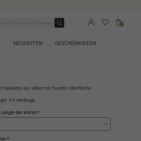
LECTION | AURA
E
NEUHEITEN
GESCHENKIDEEN
t halskette aus Silber mit Facette Oberfläche.
lager 4-5 werktage
 Länge der Kette
len