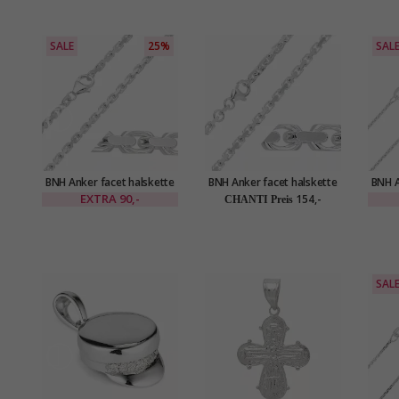
SALE
25%
SAL
BNH Anker facet halskette
BNH Anker facet halskette
BNH A
aus Silber 55 cm x 2,1 mm
aus Silber 50 cm x 2,6 mm
aus S
EXTRA
90,-
154,-
CHANTI Preis
SAL