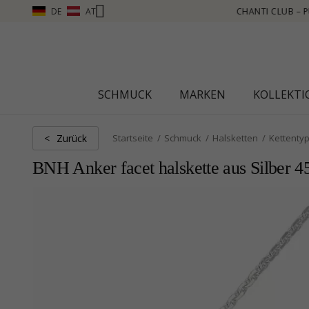
DE
AT
MMELN, MEHR SEHEN – KLICKEN SIE HIER
SCHMUCK
MARKEN
KOLLEKT
Zurück
<
Startseite
Schmuck
Halsketten
Kettenty
BNH Anker facet halskette aus Silber 