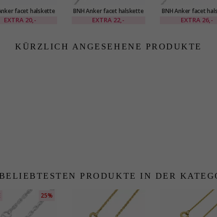
nker facet halskette
BNH Anker facet halskette
BNH Anker facet hal
ilber 40 cm x 1,1 mm
aus Silber 42 cm x 1,1 mm
aus Silber 45 cm x 
EXTRA
20,-
EXTRA
22,-
EXTRA
26,-
KÜRZLICH ANGESEHENE PRODUKTE
 BELIEBTESTEN PRODUKTE IN DER KATEG
E
25%