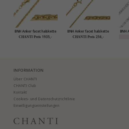
BNH Anker facet halskette
BNH Anker facet halskette
BNH A
aus 14 Karat Gold 45 cm x
aus 8 Karat Gold 42 cm x
aus S
1935,-
256,-
CHANTI Preis
CHANTI Preis
2,0 mm
1,3 mm
INFORMATION
Über CHANTI
CHANTI Club
Kontakt
Cookies- und Datenschutzrichtlinie
Einwilligungseinstellungen