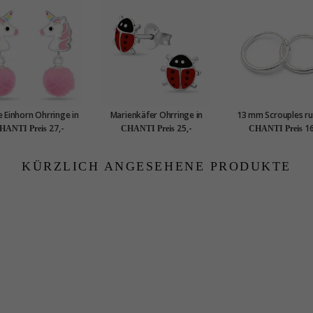
 Einhorn Ohrringe in
Marienkäfer Ohrringe in
13 mm Scrouples r
ilber - Little Ones
Silber - Little Ones
Kreole in Silber
27,-
25,-
16
HANTI Preis
CHANTI Preis
CHANTI Preis
KÜRZLICH ANGESEHENE PRODUKTE