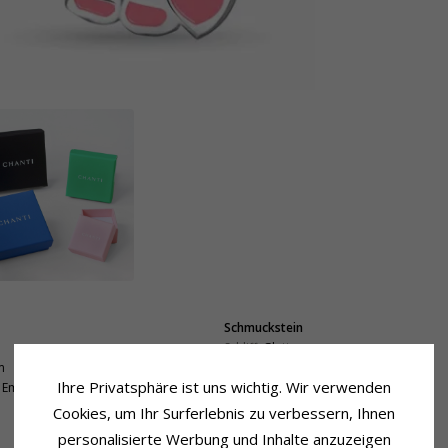
Schmuckstein
Schliff:
Glatt
m
Farbe:
Schwarz
Ihre Privatsphäre ist uns wichtig. Wir verwenden
Emaille
Schmuckstein:
Emaille
Cookies, um Ihr Surferlebnis zu verbessern, Ihnen
Schmuckstein
personalisierte Werbung und Inhalte anzuzeigen
Schliff:
Glatt