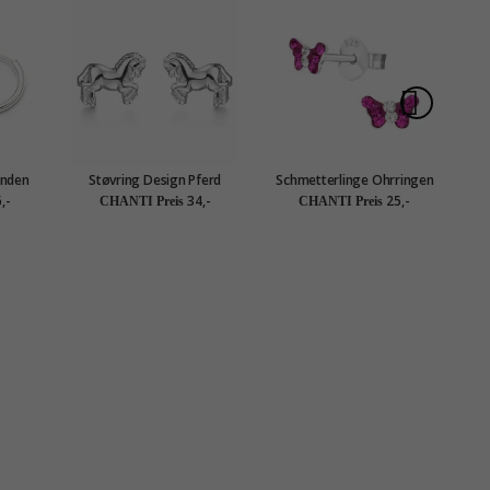
unden
Støvring Design Pferd
Schmetterlinge Ohrringen
P
Ohrringe in Silber
für Kinder in Silber - Little
,-
34,-
25,-
CHANTI Preis
CHANTI Preis
Ones