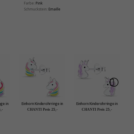
Farbe:
Pink
Schmuckstein:
Emaille
nge in
Einhorn Kinderohrringe in
Einhorn Kinderohrringe in
E
es
Silber - Little Ones
Silber - Little Ones
,-
25,-
25,-
CHANTI Preis
CHANTI Preis