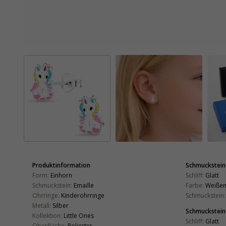
Produktinformation
Schmuckstein
Form:
Einhorn
Schliff:
Glatt
Schmuckstein:
Emaille
Farbe:
Weiße
Ohrringe:
Kinderohrringe
Schmuckstein:
Metall:
Silber
Schmuckstein
Kollektion:
Little Ones
Schliff:
Glatt
Oberfläche:
Polierter