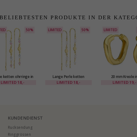
 BELIEBTESTEN PRODUKTE IN DER KATEG
TED
50%
LIMITED
50%
LIMITED
e ketten ohrringe in
Lange Perle ketten
20 mm Kreole i
detes Messing - Eliné
ohrringe in vergoldetes
vergoldetes Messing 
LIMITED
18,-
LIMITED
18,-
LIMITED
19,-
Messing - Eliné
KUNDENDIENST
Rucksendung
Ringgrössen