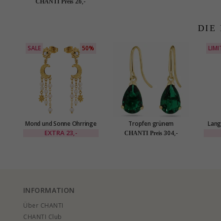
26,-
CHANTI Preis
Little Ones
DIE
SALE
50%
LIMI
Mond und Sonne Ohrringe
Tropfen grünem
Lang
in vergoldetes Messing -
Goldohrringe in 14 Karat
vergol
EXTRA
23,-
304,-
CHANTI Preis
Eliné
Gold mit Synthetischer
Smaragd - Gold Collection
INFORMATION
Über CHANTI
CHANTI Club