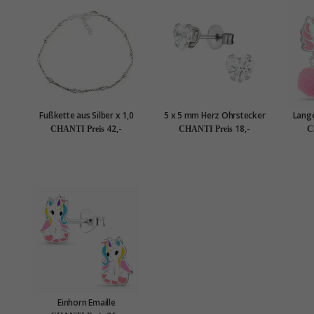
Fußkette aus Silber x 1,0
5 x 5 mm Herz Ohrstecker
Lange
mm
in Edelstahl
S
42,-
18,-
CHANTI Preis
CHANTI Preis
C
Einhorn Emaille
Kinderohrringe in Silber -