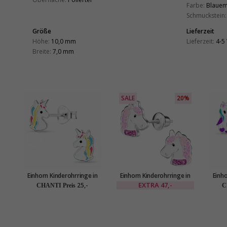
Farbe:
Blaue
Schmuckstein:
Größe
Lieferzeit
Höhe:
10,0 mm
Lieferzeit:
4-5
Breite:
7,0 mm
SALE
20%
Einhorn Kinderohrringe in
Einhorn Kinderohrringe in
Einho
Silber - Little Ones
Silber - Little Ones
S
EXTRA
47,-
25,-
CHANTI Preis
C