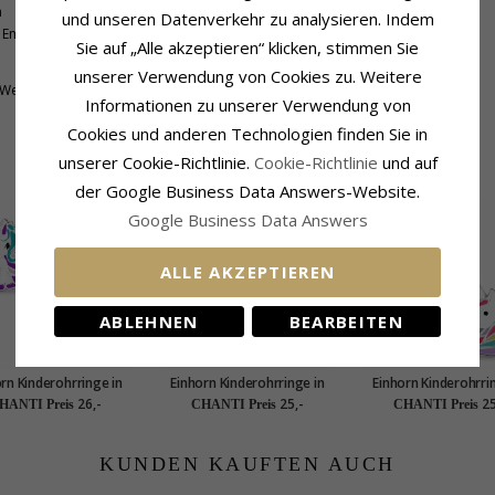
m
Farbe:
Violettem
und unseren Datenverkehr zu analysieren. Indem
Emaille
Schmuckstein:
Emaille
Sie auf „Alle akzeptieren“ klicken, stimmen Sie
unserer Verwendung von Cookies zu. Weitere
 Werktage
Informationen zu unserer Verwendung von
Cookies und anderen Technologien finden Sie in
unserer Cookie-Richtlinie.
Cookie-Richtlinie
und auf
VERWANDTE PRODUKTE
der Google Business Data Answers-Website.
Google Business Data Answers
ALLE AKZEPTIEREN
ABLEHNEN
BEARBEITEN
rn Kinderohrringe in
Einhorn Kinderohrringe in
Einhorn Kinderohrri
ilber - Little Ones
Silber - Little Ones
Silber - Little On
26,-
25,-
25
HANTI Preis
CHANTI Preis
CHANTI Preis
KUNDEN KAUFTEN AUCH