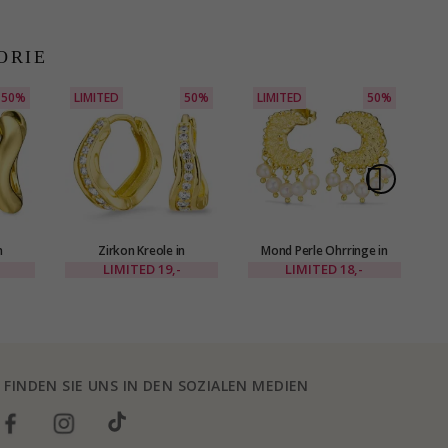
ORIE
50%
LIMITED
50%
LIMITED
50%
L
n
Zirkon Kreole in
Mond Perle Ohrringe in
O
- Eliné
vergoldetes Messing - Eliné
vergoldetes Messing - Eliné
LIMITED
19,-
LIMITED
18,-
FINDEN SIE UNS IN DEN SOZIALEN MEDIEN