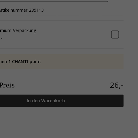
Artikelnummer
285113
emium-Verpackung
,-
nen 1 CHANTI point
26,-
reis
In den Warenkorb