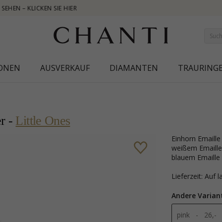
NEW COLLECTION | AURA
IONEN
AUSVERKAUF
DIAMANTEN
TRAURING
er -
Little Ones
Einhorn Emaille Kinderohrringe in Silber mit polierter Oberfläche und glatt
weißem Emaille 
blauem Emaille u
Lieferzeit: Auf 
Andere Varian
pink - 26,-