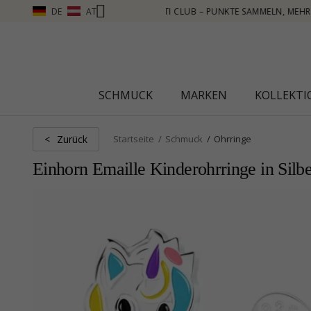
DE
AT
N – KLICKEN SIE HIER
SCHMUCK
MARKEN
KOLLEKT
Zurück
<
Startseite
Schmuck
Ohrringe
Einhorn Emaille Kinderohrringe in Silb