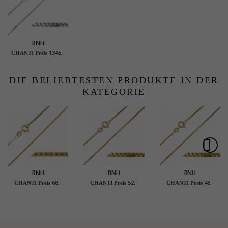
BNH
Veneziahalskette aus
1345,-
CHANTI Preis
14 Karat Weißgold 50
cm x 1,3 mm
DIE BELIEBTESTEN PRODUKTE IN DER
KATEGORIE
BNH
BNH
BNH
Veneziahalskette aus
Veneziahalskette aus
Veneziahalskette aus
68,-
52,-
48,-
CHANTI Preis
CHANTI Preis
CHANTI Preis
vergoldetem
vergoldetem
vergoldetem
Sterlingsilber 38 cm x
Sterlingsilber 45 cm x
Sterlingsilber 42 cm x
1,2 mm
1,0 mm
1,0 mm