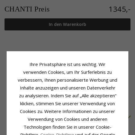
1345,-
CHANTI Preis
In den Warenkorb
Produktinformation
Größe
Kettentyp:
BNH Veneziahalskette
Breite:
1,3 mm
Ihre Privatsphäre ist uns wichtig. Wir
Metall:
14 Karat Weißgold
Länge:
50 cm
verwenden Cookies, um Ihr Surferlebnis zu
Oberfläche:
Polierter
Gewicht:
5,5 G
verbessern, Ihnen personalisierte Werbung und
Lieferzeit
Inhalte anzuzeigen und unseren Datenverkehr
Lieferzeit:
4-5 Werktage
zu analysieren. Indem Sie auf „Alle akzeptieren“
klicken, stimmen Sie unserer Verwendung von
VERWANDTE PRODUKTE
Cookies zu. Weitere Informationen zu unserer
Verwendung von Cookies und anderen
Technologien finden Sie in unserer Cookie-
Richtlinie.
Cookie-Richtlinie
und auf der Google