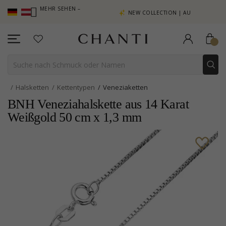
MELN, MEHR SEHEN –
NEW COLLECTION | AURA
HIER
Halsketten
Kettentypen
Veneziaketten
BNH Veneziahalskette aus 14 Karat
Weißgold 50 cm x 1,3 mm