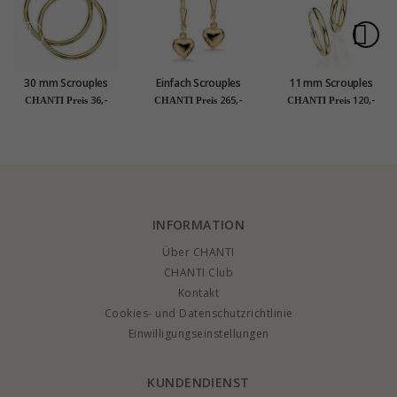
30 mm Scrouples
Einfach Scrouples
11 mm Scrouples
Kreole in
Herz Ohrringe in 8
Kreole in 14 Karat
36,-
265,-
120,-
CHANTI Preis
CHANTI Preis
CHANTI Preis
vergoldetem
Karat Gold
Gold
Sterlingsilber
INFORMATION
Über CHANTI
CHANTI Club
Kontakt
Cookies- und Datenschutzrichtlinie
Einwilligungseinstellungen
KUNDENDIENST