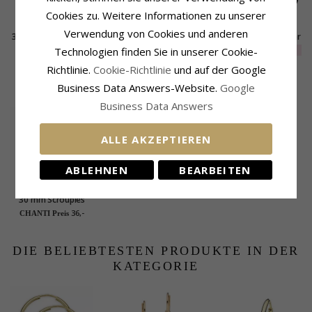
Cookies zu. Weitere Informationen zu unserer
Verwendung von Cookies und anderen
30 mm BNH Kreole in
2 mm Scrouples
Blatt ear cuff in Silber
Silber
runden Ohrringe in
EXTRA
20,-
Technologien finden Sie in unserer Cookie-
34,-
20,-
CHANTI Preis
CHANTI Preis
vergoldetem
Richtlinie.
Cookie-Richtlinie
und auf der Google
Sterlingsilber weißen
Zirkonen
Business Data Answers-Website.
Google
KÜRZLICH ANGESEHENE PRODUKTE
Business Data Answers
ALLE AKZEPTIEREN
ABLEHNEN
BEARBEITEN
30 mm Scrouples
Kreole in
36,-
CHANTI Preis
vergoldetem
Sterlingsilber
DIE BELIEBTESTEN PRODUKTE IN DER
KATEGORIE