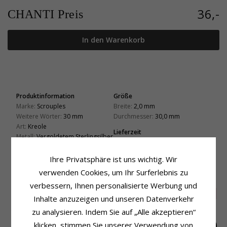
36,-
CHANTI Preis
In den Warenkorb
Produktinformation
Größe
Marke:
Scrouples
Breite:
2,0 mm
Weitere Wörter:
30 mm
Durchmesser:
30,0 mm
Art:
Kreole
Lieferzeit
Metall:
Vergoldetem Sterlingsilber
Lieferzeit:
4-5 Werktage
Oberfläche:
Polierter
Ihre Privatsphäre ist uns wichtig. Wir
verwenden Cookies, um Ihr Surferlebnis zu
KUNDEN KAUFTEN AUCH
verbessern, Ihnen personalisierte Werbung und
SALE
40%
Inhalte anzuzeigen und unseren Datenverkehr
zu analysieren. Indem Sie auf „Alle akzeptieren“
klicken, stimmen Sie unserer Verwendung von