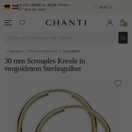
PUNKTE SAMMELN, MEHR SEHEN –
NEW COLLECTION | AURA
KLICKEN SIE HIER
Marken
Mehrere Marken
Scrouples
30 mm Scrouples Kreole in
vergoldetem Sterlingsilber