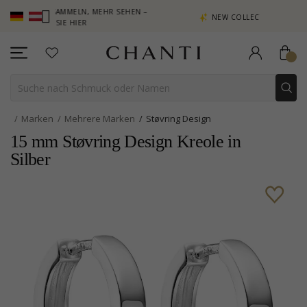
TE SAMMELN, MEHR SEHEN –
NEW COLLECTION | AURA
KEN SIE HIER
Marken
Mehrere Marken
Støvring Design
15 mm Støvring Design Kreole in
Silber