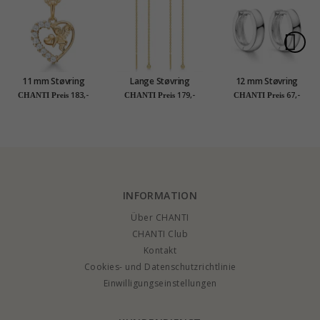
11 mm Støvring
Lange Støvring
12 mm Støvring
Design Herz Zirkon
Design ketten
Design Kreole in
183,-
179,-
67,-
CHANTI Preis
CHANTI Preis
CHANTI Preis
Anhänger in 8 Karat
ohrringe in 8 Karat
Silber
Gold mit Vergoldete
Gold
Silberhalskette
weißem Zirkon
INFORMATION
Über CHANTI
CHANTI Club
Kontakt
Cookies- und Datenschutzrichtlinie
Einwilligungseinstellungen