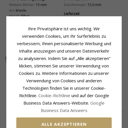
Weitere Wörter:
15 mm
Durchmesser:
15,0 mm
Art:
Kreole
Lieferzeit
Metall:
Silber
Lieferzeit:
4-5 Werktage
Oberfläche:
Polierter
Ihre Privatsphäre ist uns wichtig. Wir
verwenden Cookies, um Ihr Surferlebnis zu
VERWANDTE PRODUKTE
verbessern, Ihnen personalisierte Werbung und
Inhalte anzuzeigen und unseren Datenverkehr
zu analysieren. Indem Sie auf „Alle akzeptieren“
klicken, stimmen Sie unserer Verwendung von
Cookies zu. Weitere Informationen zu unserer
Verwendung von Cookies und anderen
20 mm Scrouples
20 mm Støvring
11 mm Scrouples
Kreole in Silber
Design Kreole in
Kreole in Silber
Technologien finden Sie in unserer Cookie-
20,-
60,-
16,-
CHANTI Preis
CHANTI Preis
CHANTI Preis
Silber
Richtlinie.
Cookie-Richtlinie
und auf der Google
Business Data Answers-Website.
Google
KUNDEN KAUFTEN AUCH
Business Data Answers
SALE
30%
ALLE AKZEPTIEREN