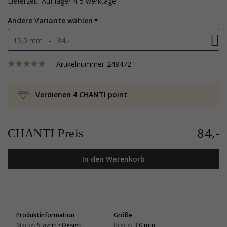
Lieferzeit: Auf lager 4-5 werktage
Andere Variante wählen
15,0 mm - 84,-
Artikelnummer
248472
Verdienen 4 CHANTI point
84,-
CHANTI Preis
In den Warenkorb
Produktinformation
Größe
Marke:
Støvring Design
Breite:
3,0 mm