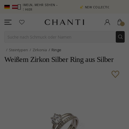
E SAMMELN, MEHR SEHEN –
NEW COLLECTION | AURA
N SIE HIER
Steintypen
Zirkonia
Ringe
Weißem Zirkon Silber Ring aus Silber