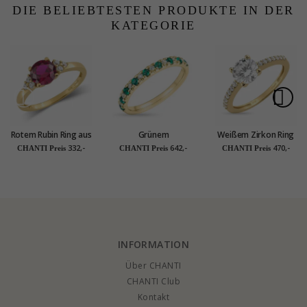
DIE BELIEBTESTEN PRODUKTE IN DER
KATEGORIE
Rotem Rubin Ring aus
Grünem
Weißem Zirkon Ring
9 Karat Gold - Gold
Synthetischer
aus 9 Karat Gold -
332,-
642,-
470,-
CHANTI Preis
CHANTI Preis
CHANTI Preis
Collection
Smaragd Goldring
Gold Collection
aus 9 Karat Gold
INFORMATION
Über CHANTI
CHANTI Club
Kontakt