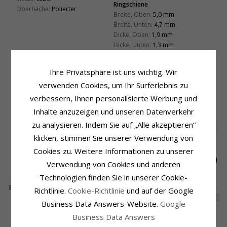
Ringschiene
Oberfläche:
Polierter
Breite, Oben:
5,0 mm
Breite, Unten:
4,7 mm
Dicke, Oben:
1,9 mm
Dicke, Unten:
1,3 mm
Fassung
Durchmesser:
6,9 mm
Ihre Privatsphäre ist uns wichtig. Wir
Tiefe:
5,3 mm
verwenden Cookies, um Ihr Surferlebnis zu
verbessern, Ihnen personalisierte Werbung und
VERWANDTE PRODUKTE
Inhalte anzuzeigen und unseren Datenverkehr
zu analysieren. Indem Sie auf „Alle akzeptieren“
SALE
30%
klicken, stimmen Sie unserer Verwendung von
Cookies zu. Weitere Informationen zu unserer
Verwendung von Cookies und anderen
Technologien finden Sie in unserer Cookie-
Breit weißem Zirkon
Weißem Zirkon Ring
Eng weißem Zirkon
Richtlinie.
Cookie-Richtlinie
und auf der Google
Ring aus Silber
aus Silber
Ring aus Silber
EXTRA
31,-
107,-
72,-
CHANTI Preis
CHANTI Preis
Business Data Answers-Website.
Google
Business Data Answers
KUNDEN KAUFTEN AUCH