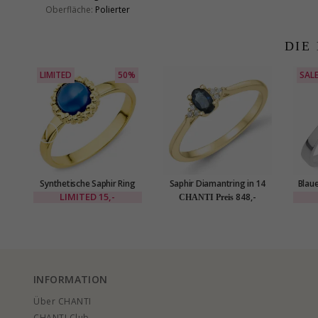
Oberfläche:
Polierter
DIE
LIMITED
50%
SAL
Synthetische Saphir Ring
Saphir Diamantring in 14
Blaue
aus vergoldetes Messing -
Karat Gold 0,35 ct 0,03 ct
LIMITED
15,-
848,-
CHANTI Preis
Eliné
INFORMATION
Über CHANTI
CHANTI Club