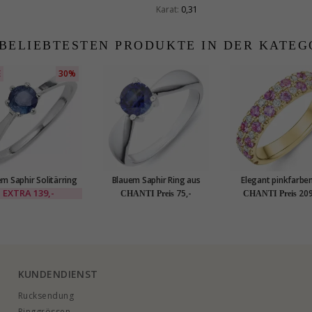
Karat:
0,31
 BELIEBTESTEN PRODUKTE IN DER KATEG
E
30%
m Saphir Solitärring
Blauem Saphir Ring aus
Elegant pinkfarb
aus Silber
Silber
Saphir Diamantring 
EXTRA
139,-
75,-
209
CHANTI Preis
CHANTI Preis
Karat Gold 0,247 ct 0
KUNDENDIENST
Rucksendung
Ringgrössen