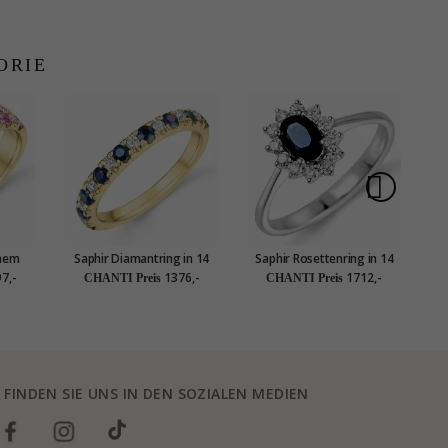
ORIE
enem
Saphir Diamantring in 14
Saphir Rosettenring in 14
S
in 14
Karat Gold 0,128 ct 0,513 ct
Karat Weißgold 0,26 ct 0,65
Ka
7,-
1376,-
1712,-
CHANTI Preis
CHANTI Preis
,969 ct
ct
FINDEN SIE UNS IN DEN SOZIALEN MEDIEN