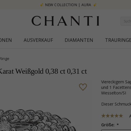
NEW COLLECTION | AURA
IONEN
AUSVERKAUF
DIAMANTEN
TRAURING
Ringe
arat Weißgold 0,38 ct 0,31 ct
viereckigem Saphir Diamantring in 14 Karat Weißgold mit polierter Oberfläche
und 1 Facettensc
Wesselton/SI
Dieser Schmu
Größe: