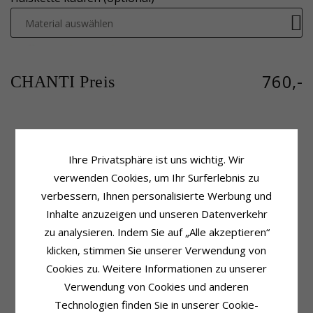
Material auswählen
760,-
CHANTI Preis
Produktinformation
Schmuckstein
Ihre Privatsphäre ist uns wichtig. Wir
Weitere Wörter:
Tropfenförmigen
Stückzahl:
19
Farbe:
Blauem
Schliff:
Brillantschliff
verwenden Cookies, um Ihr Surferlebnis zu
Schmuckstein:
Saphir
Schmuckstein:
Diamant
verbessern, Ihnen personalisierte Werbung und
Anhänger:
Diamantanhänger
Diamantfarbe:
Wesselton
Inhalte anzuzeigen und unseren Datenverkehr
Karat:
14
Diamantreinheit:
SI
Metall:
Gold
Karat:
0,102
zu analysieren. Indem Sie auf „Alle akzeptieren“
Oberfläche:
Polierter
klicken, stimmen Sie unserer Verwendung von
Schmuckstein
Stückzahl:
1
Cookies zu. Weitere Informationen zu unserer
Schliff:
Facettenschliff
Verwendung von Cookies und anderen
Farbe:
Blauem
Technologien finden Sie in unserer Cookie-
Schmuckstein:
Saphir