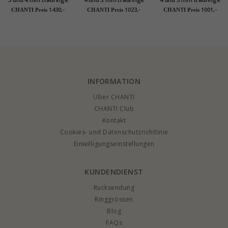
aus 9 Karat Gold 0,03
aus 9 Karat Gold - set
aus 9 Karat Gold - set
1430,-
1023,-
1001,-
CHANTI Preis
CHANTI Preis
CHANTI Preis
ct - set
INFORMATION
Über CHANTI
CHANTI Club
Kontakt
Cookies- und Datenschutzrichtlinie
Einwilligungseinstellungen
KUNDENDIENST
Rucksendung
Ringgrössen
Blog
FAQs