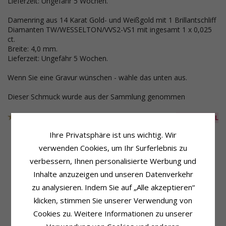
Lieferzeit: Ungefähr 5 Wochen.
Damenring aus 14 Karat Gold- und Weißgold mit 1 Brillantschliff
Diamanten TW/WESSELTON/VVS2-VS1 mit ingesamt 1 x 0,025
ct.
Breite: 4,0 mm.
Lieferzeit: Ungefähr 5 Wochen.
Wenn Sie eine Gravur wünschen - wähle das unten aus.
Dieser Schmuck wurde aus der Sammlung genommen
Artikelnummer
47468B407469B40
AUS DER KOLL
Ihre Privatsphäre ist uns wichtig. Wir
verwenden Cookies, um Ihr Surferlebnis zu
verbessern, Ihnen personalisierte Werbung und
Produktinformation
Ringschiene
Ringtyp:
Herrenring
Breite:
4,0 mm
Inhalte anzuzeigen und unseren Datenverkehr
Karat:
14
Dicke:
1,3 mm
zu analysieren. Indem Sie auf „Alle akzeptieren“
Metall:
Gold- Und Weißgold
Gewicht:
3,7 G
klicken, stimmen Sie unserer Verwendung von
Oberfläche:
Polierter
Lieferzeit:
Ungefähr 5 Wochen
Cookies zu. Weitere Informationen zu unserer
Produktinformation
Schmuckstein