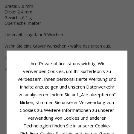
Breite: 6,0 mm
Dicke: 2,4 mm
Gewicht: 6,1 g
Oberfläche: matter
Lieferzeit: Ungefähr 5 Wochen
Wenn Sie eine Gravur wünschen - wähle das unten aus.
Dieser Schmuck wurde aus der Sammlung genommen
Ihre Privatsphäre ist uns wichtig. Wir
Artikelnummer
41522SWS60
verwenden Cookies, um Ihr Surferlebnis zu
verbessern, Ihnen personalisierte Werbung und
Inhalte anzuzeigen und unseren Datenverkehr
zu analysieren. Indem Sie auf „Alle akzeptieren“
Produktinformation
Schmuckstein
klicken, stimmen Sie unserer Verwendung von
Ringtyp:
Trauring
Stückzahl:
1
Karat:
14
Schliff:
Brillantschliff
Cookies zu. Weitere Informationen zu unserer
Metall:
Stahl Und Weissgold
Schmuckstein:
Diamant
Verwendung von Cookies und anderen
Oberfläche:
Matter
Diamantfarbe:
Wesselton
Technologien finden Sie in unserer Cookie-
Diamantreinheit:
VS
Karat:
0,035
Richtlinie.
Cookie-Richtlinie
und auf der Google