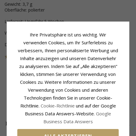
Gewicht: 3,7 g
Oberfläche: polierter
Lieferzeit: Ungefähr 5 Wochen
Wenn Sie eine Gravur wünschen - wähle das unten aus.
Ihre Privatsphäre ist uns wichtig. Wir
verwenden Cookies, um Ihr Surferlebnis zu
Dieser Schmuck wurde aus der Sammlung genommen
verbessern, Ihnen personalisierte Werbung und
Artikelnummer
426G40
AUS DER KOLLEKTION
Inhalte anzuzeigen und unseren Datenverkehr
zu analysieren. Indem Sie auf „Alle akzeptieren“
klicken, stimmen Sie unserer Verwendung von
Cookies zu. Weitere Informationen zu unserer
Produktinformation
Ringschiene
Verwendung von Cookies und anderen
Ringtyp:
Trauring
Breite:
4,0 mm
Karat:
14
Dicke:
1,3 mm
Technologien finden Sie in unserer Cookie-
Metall:
Gold
Gewicht:
3,7 G
Richtlinie.
Cookie-Richtlinie
und auf der Google
Oberfläche:
Polierter
Lieferzeit:
Ungefähr 5 Wochen
Business Data Answers-Website.
Google
Business Data Answers
DIE BELIEBTESTEN PRODUKTE IN DER
KATEGORIE
ALLE AKZEPTIEREN