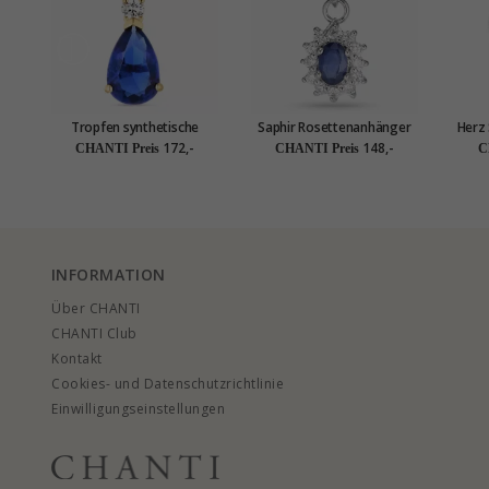
Tropfen synthetische
Saphir Rosettenanhänger
Herz 
Saphir Halskette aus
aus rhodiniertem Silber
Silb
172,-
148,-
CHANTI Preis
CHANTI Preis
C
vergoldetem Sterlingsilber
und Anhänger aus 9 Karat
Gold - Gold Collection
INFORMATION
Über CHANTI
CHANTI Club
Kontakt
Cookies- und Datenschutzrichtlinie
Einwilligungseinstellungen