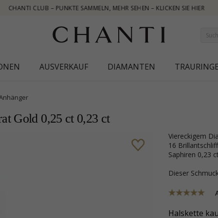
R SEHEN – KLICKEN SIE HIER
IONEN
AUSVERKAUF
DIAMANTEN
TRAURING
Anhänger
t Gold 0,25 ct 0,23 ct
viereckigem Diamantanhänger in 14 karat Gold mit polierter Oberfläche und
16 Brillantschl
Saphiren 0,23 ct
Dieser Schmu
Halskette kau