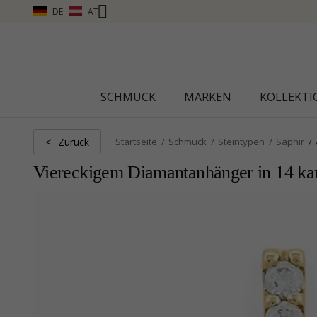
DE
AT
CHANTI CLUB – PUNKTE SAMMELN, MEH
SCHMUCK
MARKEN
KOLLEKT
Zurück
<
Startseite
Schmuck
Steintypen
Saphir
Viereckigem Diamantanhänger in 14 kara