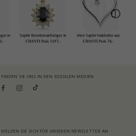
ger in
Saphir Rosettenanhänger in
Herz Saphir Halskette aus
Sa
,04 ct
14 karat Gold 0,26 ct 0,65
Silber und Anhänger aus
1
0,-
1297,-
74,-
CHANTI Preis
CHANTI Preis
ct
Silber
FINDEN SIE UNS IN DEN SOZIALEN MEDIEN
MELDEN SIE SICH FÜR UNSEREN NEWSLETTER AN