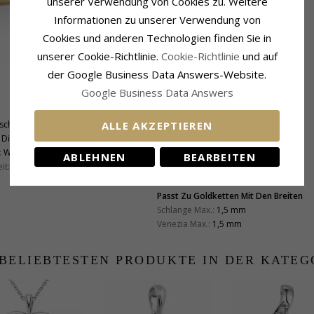
unserer Verwendung von Cookies zu. Weitere
Informationen zu unserer Verwendung von
Cookies und anderen Technologien finden Sie in
unserer Cookie-Richtlinie.
Cookie-Richtlinie
und auf
der Google Business Data Answers-Website.
Google Business Data Answers
Schmuckstein
Stückzahl:
1
schliff
Schliff:
Facettenschliff
ALLE AKZEPTIEREN
Diamant
Schmuckstein:
Saphir
:
Wesselton
Karat:
0,23
ABLEHNEN
BEARBEITEN
it:
SI
Passt Zu Goldketten Mit Den Breiten
Schlange Max.:
1,5 mm
Venezia Max.:
1,5 mm
 BELIEBTESTEN PRODUKTE IN DER KATEG