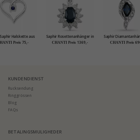
Saphir Halskette aus
Saphir Rosettenanhänger in
Saphir Diamantanhän
er und Anhänger aus
14 karat Weißgold 0,26 ct
14 karat Weißgold 0
75,-
1369,-
69
HANTI Preis
CHANTI Preis
CHANTI Preis
Silber
0,65 ct
0,34 ct
KUNDENDIENST
Rucksendung
Ringgrössen
Blog
FAQs
BETALINGSMULIGHEDER