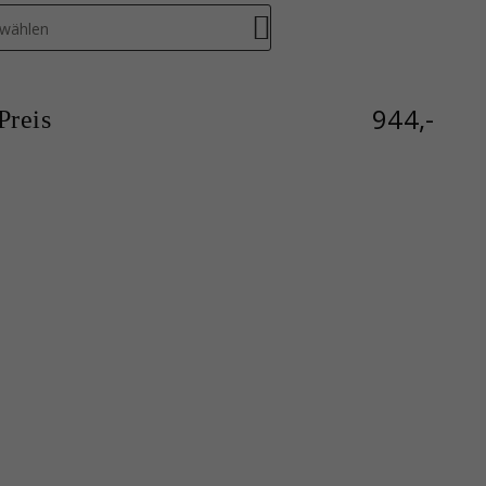
swählen
944,-
reis