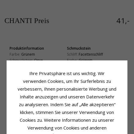
41,-
CHANTI Preis
Produktinformation
Schmuckstein
Farbe:
Grünem
Schliff:
Facettenschliff
Schmuckstein:
Onyx
Farbe:
Grünem
Ring:
Ring
Schmuckstein:
Onyx
Metall:
Vergoldetem Sterlingsilber
Ihre Privatsphäre ist uns wichtig. Wir
Ringschiene
Oberfläche:
Polierter
verwenden Cookies, um Ihr Surferlebnis zu
Breite, Oben:
4,0 mm
Breite, Unten:
4,0 mm
verbessern, Ihnen personalisierte Werbung und
Dicke, Oben:
4,0 mm
Inhalte anzuzeigen und unseren Datenverkehr
Dicke, Unten:
4,0 mm
zu analysieren. Indem Sie auf „Alle akzeptieren“
Lieferzeit
klicken, stimmen Sie unserer Verwendung von
Größe Auf Lager:
4-5 Werktage
Cookies zu. Weitere Informationen zu unserer
Verwendung von Cookies und anderen
VERWANDTE PRODUKTE