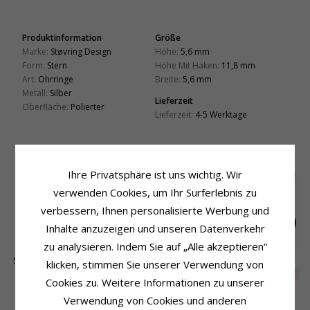
Produktinformation
Größe
Marke:
Støvring Design
Höhe:
5,6 mm
Form:
Stern
Höhe Mit Haken:
11,8 mm
Art:
Ohrringe
Breite:
5,6 mm
Metall:
Silber
Lieferzeit
Oberfläche:
Polierter
Lieferzeit:
4-5 Werktage
VERWANDTE PRODUKTE
Ihre Privatsphäre ist uns wichtig. Wir
SALE
40%
verwenden Cookies, um Ihr Surferlebnis zu
verbessern, Ihnen personalisierte Werbung und
Inhalte anzuzeigen und unseren Datenverkehr
zu analysieren. Indem Sie auf „Alle akzeptieren“
5 mm Aagaard Perle
Støvring Design
Støvring Design
klicken, stimmen Sie unserer Verwendung von
Ohrringe in Silber
lange Ohrringe in
Lebensbaum
EXTRA
28,-
33,-
32,-
CHANTI Preis
CHANTI Preis
Cookies zu. Weitere Informationen zu unserer
Silber
Ohrringe in Silber
Verwendung von Cookies und anderen