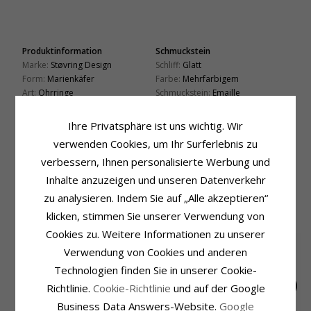
Produktinformation
Schmuckstein
Marke:
Støvring Design
Schliff:
Glatt
Form:
Marienkäfer
Farbe:
Mehrfarbigem
Art:
Ohrringe
Schmuckstein:
Emaille
Metall:
Silber
Größe
Oberfläche:
Polierter
Ihre Privatsphäre ist uns wichtig. Wir
Höhe:
8,7 mm
Breite:
7,5 mm
verwenden Cookies, um Ihr Surferlebnis zu
verbessern, Ihnen personalisierte Werbung und
Lieferzeit
Lieferzeit:
4-5 Werktage
Inhalte anzuzeigen und unseren Datenverkehr
zu analysieren. Indem Sie auf „Alle akzeptieren“
KUNDEN KAUFTEN AUCH
klicken, stimmen Sie unserer Verwendung von
Cookies zu. Weitere Informationen zu unserer
Verwendung von Cookies und anderen
Technologien finden Sie in unserer Cookie-
Richtlinie.
Cookie-Richtlinie
und auf der Google
Business Data Answers-Website.
Google