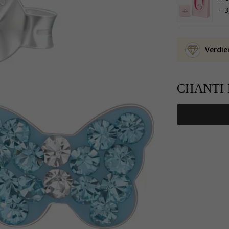
+ 3
Verdie
CHANTI P