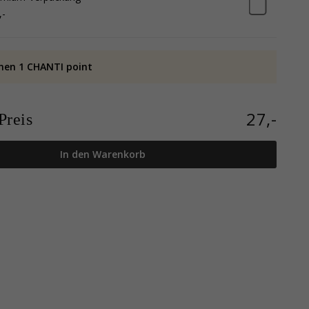
,-
nen 1 CHANTI point
27,-
reis
In den Warenkorb