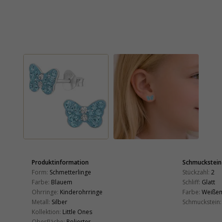
Produktinformation
Schmuckstein
Form:
Schmetterlinge
Stückzahl:
2
Farbe:
Blauem
Schliff:
Glatt
Ohrringe:
Kinderohrringe
Farbe:
Weiße
Metall:
Silber
Schmuckstein:
Kollektion:
Little Ones
Oberfläche:
Polierter