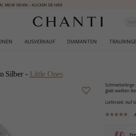
NEW COLLECTION
IONEN
AUSVERKAUF
DIAMANTEN
TRAURING
n Silber -
Little Ones
Schmetterlinge blauem Kinderohrringe in Silber mit polierter Oberfläche und 2
glatt weißen Ber
Lieferzeit: Auf 
Pr