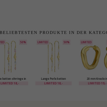
 BELIEBTESTEN PRODUKTE IN DER KATEG
TED
50%
LIMITED
50%
LIMITED
e ketten ohrringe in
Lange Perle ketten
20 mm Kreole i
detes Messing - Eliné
ohrringe in vergoldetes
vergoldetes Messing 
LIMITED
18,-
LIMITED
18,-
LIMITED
19,-
Messing - Eliné