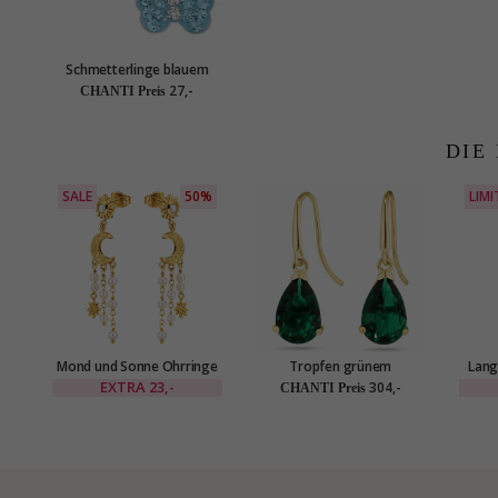
Schmetterlinge blauem
Kinderohrringe in Silber -
27,-
CHANTI Preis
Little Ones
DIE
SALE
50%
LIMI
Mond und Sonne Ohrringe
Tropfen grünem
Lang
in vergoldetes Messing -
Goldohrringe in 14 Karat
vergol
EXTRA
23,-
304,-
CHANTI Preis
Eliné
Gold mit Synthetischer
Smaragd - Gold Collection