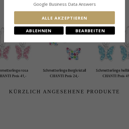
Google Business Data Answers
VERWANDTE PRODUKTE
ALLE AKZEPTIEREN
ABLEHNEN
BEARBEITEN
hmetterlinge rosa
Schmetterlinge Bergkristall
Schmetterlinge hell
rohrringe in Silber -
Kinderohrringe in Silber -
Kinderohrringe in Si
41,-
24,-
41
HANTI Preis
CHANTI Preis
CHANTI Preis
Little Ones
Little Ones
Little Ones
KÜRZLICH ANGESEHENE PRODUKTE