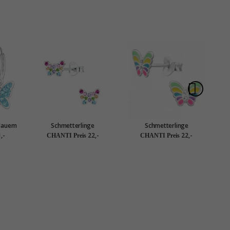
blauem
Schmetterlinge
Schmetterlinge
lber -
Kinderohrringe in Silber -
Kinderohrringe in Silber -
K
,-
22,-
22,-
CHANTI Preis
CHANTI Preis
Little Ones
Little Ones