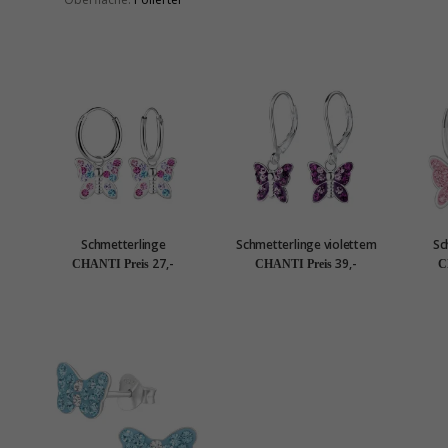
Schmetterlinge
Schmetterlinge violettem
Sc
mehrfarbigem
Kinderohrringe in Silber -
Kinde
27,-
39,-
CHANTI Preis
CHANTI Preis
C
Kinderohrringe in Silber -
Little Ones
Little Ones