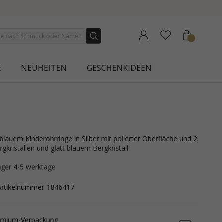
 | AURA
E
NEUHEITEN
GESCHENKIDEEN
gkristallen und glatt blauem Bergkristall.
lager 4-5 werktage
Artikelnummer
1846417
emium-Verpackung