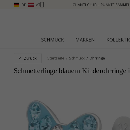
DE
AT
EHR SEHEN – KLICKEN SIE HIER
SCHMUCK
MARKEN
KOLLEKT
Zurück
<
Startseite
Schmuck
Ohrringe
Schmetterlinge blauem Kinderohrringe i