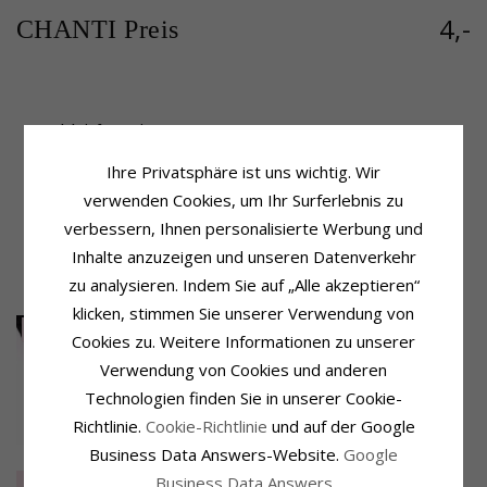
4,-
CHANTI Preis
Produktinformation
Fassung
Form:
Hantel
Höhe:
28 mm
Ihre Privatsphäre ist uns wichtig. Wir
Anhänger:
Anhänger
Breite:
11 mm
Metall:
Vergoldetem Stahl
verwenden Cookies, um Ihr Surferlebnis zu
Lieferzeit
Oberfläche:
Polierter
verbessern, Ihnen personalisierte Werbung und
Lieferzeit:
4-5 Werktage
Inhalte anzuzeigen und unseren Datenverkehr
zu analysieren. Indem Sie auf „Alle akzeptieren“
KUNDEN KAUFTEN AUCH
klicken, stimmen Sie unserer Verwendung von
SALE
20%
SALE
20%
Cookies zu. Weitere Informationen zu unserer
Verwendung von Cookies und anderen
Technologien finden Sie in unserer Cookie-
Richtlinie.
Cookie-Richtlinie
und auf der Google
Business Data Answers-Website.
Google
CARI Schloss für
CARI Schloss für
Halsketten in
Armbänder in
EXTRA
3,-
EXTRA
3,-
Business Data Answers