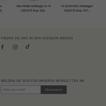
on
Herz Rubin Anhänger in 14
7 x 8 mm Herz Anhänger
t Gold
karat Gold 0,07 ct
aus 8 Karat Gold - Amoré
Kar
4,-
533,-
107,-
CHANTI Preis
CHANTI Preis
n
FINDEN SIE UNS IN DEN SOZIALEN MEDIEN
MELDEN SIE SICH FÜR UNSEREN NEWSLETTER AN
Abonnieren