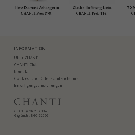
Herz Diamant Anhänger in
Glaube-Hoffnung-Liebe
7 X 
14 karat Gold 0,02 ct
Zirkon Anhänger aus 9
aus 1
379,-
116,-
CHANTI Preis
CHANTI Preis
CH
Karat Gold - Amoré
INFORMATION
Über CHANTI
CHANTI Club
Kontakt
Cookies- und Datenschutzrichtlinie
Einwilligungseinstellungen
CHANTI (CVR 28863845)
Gegründet 1995 ©2026