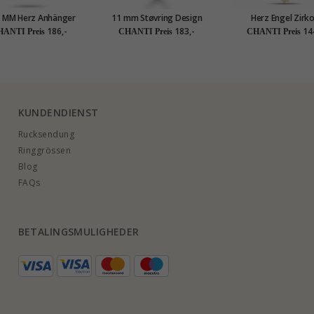
9 MM Herz Anhänger
11 mm Støvring Design
Herz Engel Zirk
4 Karat Gold - Amoré
Herz Zirkon Anhänger in 8
Anhänger aus 8 Kara
186,-
183,-
14
ANTI Preis
CHANTI Preis
CHANTI Preis
Karat Gold mit Vergoldete
- Gold Collectio
Silberhalskette weißem
Zirkon
KUNDENDIENST
Rucksendung
Ringgrössen
Blog
FAQs
BETALINGSMULIGHEDER