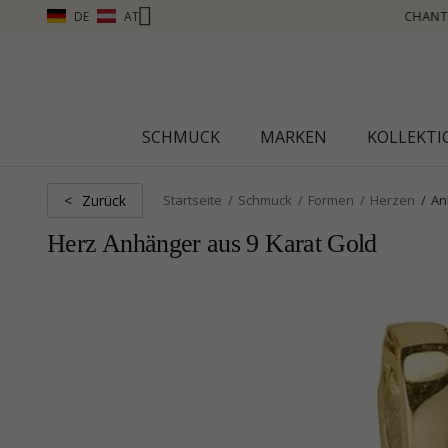
DE
AT
CHANTI CLUB – PUNKTE SAMMELN, MEHR SEHEN – KLICKEN SIE HIER
SCHMUCK
MARKEN
KOLLEKT
Zurück
<
Startseite
Schmuck
Formen
Herzen
An
Herz Anhänger aus 9 Karat Gold