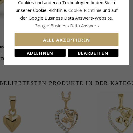
Cookies und anderen Technologien finden Sie in
unserer Cookie-Richtlinie.
Cookie-Richtlinie
und auf
der Google Business Data Answers-Website.
Google Business Data Answers
ALLE AKZEPTIEREN
Fassung
nschliff
Höhe:
15,6 mm
ABLEHNEN
BEARBEITEN
m
Höhe Ohne Öse:
11,7 mm
Zirkon
Breite:
10,8 mm
 BELIEBTESTEN PRODUKTE IN DER KATEG