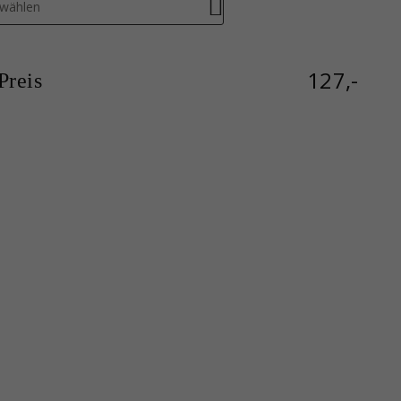
swählen
127,-
reis