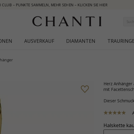
IONEN
AUSVERKAUF
DIAMANTEN
TRAURING
hänger
Herz Anhänger aus 9 Karat Gold mit polierter Oberfläche und weißem Zirkon
mit Facettenschl
Dieser Schmu
Halskette kau