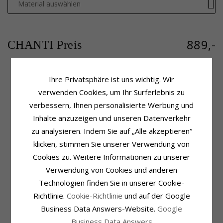
Material auswählen
889,-
CHANTI Preis
Ihre Privatsphäre ist uns wichtig. Wir
Produktinformation
Schmuckstein
verwenden Cookies, um Ihr Surferlebnis zu
Form:
Viereckigem
Stückzahl:
9
verbessern, Ihnen personalisierte Werbung und
Anhänger:
Diamantanhänger
Schliff:
Brillantschliff
Inhalte anzuzeigen und unseren Datenverkehr
Karat:
14
Schmuckstein:
Diamant
zu analysieren. Indem Sie auf „Alle akzeptieren“
Metall:
Weißgold
Diamantfarbe:
Wesselton
Oberfläche:
Polierter
Diamantreinheit:
SI
klicken, stimmen Sie unserer Verwendung von
Karat:
0,33
Cookies zu. Weitere Informationen zu unserer
Fassung
Lieferzeit
Verwendung von Cookies und anderen
Höhe Mit Öse:
15,0 mm
Lieferzeit:
4-5 Werktage
Technologien finden Sie in unserer Cookie-
Breite:
8,0 mm
Passt Zu Goldketten Mit Den
Richtlinie.
Cookie-Richtlinie
und auf der Google
Tiefe:
4,7 mm
Breiten
Business Data Answers-Website.
Google
Schlange Max.:
1,5 mm
Business Data Answers
Venezia Max.:
1,5 mm