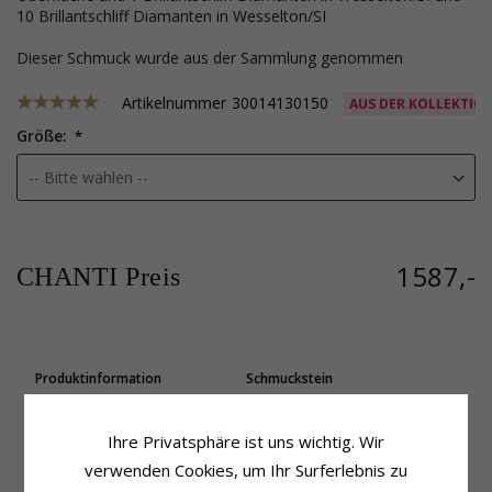
10 Brillantschliff Diamanten in Wesselton/SI
Dieser Schmuck wurde aus der Sammlung genommen
Artikelnummer
30014130150
AUS DER KOLLEKTIO
Größe:
1587,-
CHANTI Preis
Produktinformation
Schmuckstein
Farbe:
Weißem
Stückzahl:
1
Schmuckstein:
Diamant
Schliff:
Brillantschliff
Ihre Privatsphäre ist uns wichtig. Wir
Ring:
Ring
Schmuckstein:
Diamant
Karat:
14
Diamantfarbe:
Wesselton
verwenden Cookies, um Ihr Surferlebnis zu
Metall:
Weißgold
Diamantreinheit:
SI