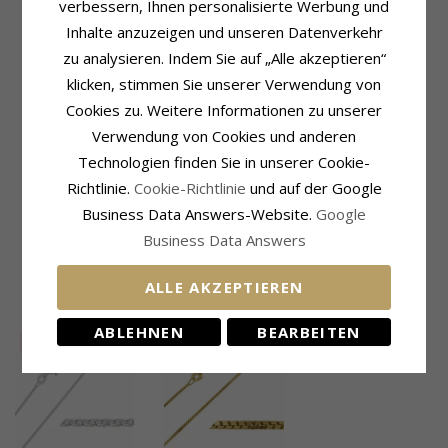
verbessern, Ihnen personalisierte Werbung und
Oberfläche:
Polierter
Karat:
0,18
Inhalte anzuzeigen und unseren Datenverkehr
Schmuckstein
Ringschiene
zu analysieren. Indem Sie auf „Alle akzeptieren“
Stückzahl:
10
Breite, Oben:
2,4 mm
klicken, stimmen Sie unserer Verwendung von
Schliff:
Brillantschliff
Breite, Unten:
2,3 mm
Schmuckstein:
Diamant
Dicke, Oben:
2,5 mm
Cookies zu. Weitere Informationen zu unserer
Diamantfarbe:
Wesselton
Dicke, Unten:
1,6 mm
Verwendung von Cookies und anderen
Diamantreinheit:
SI
Fassung
Technologien finden Sie in unserer Cookie-
Karat:
0,12
Durchmesser:
4,8 mm
Richtlinie.
Cookie-Richtlinie
und auf der Google
Tiefe:
4,3 mm
Business Data Answers-Website.
Google
Lieferzeit
Business Data Answers
Größe Auf Lager:
4-5 Werktage
ALLE AKZEPTIEREN
KUNDEN KAUFTEN AUCH
ABLEHNEN
BEARBEITEN
SALE
25%