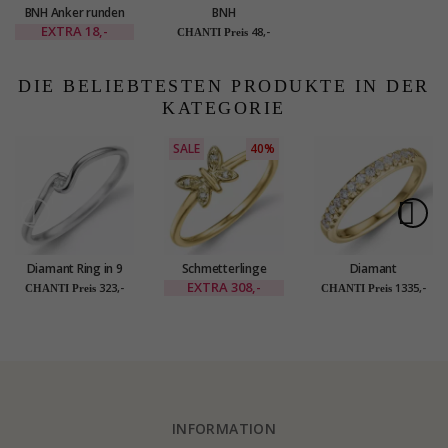
BNH Anker runden
BNH
Halskette aus Silber
Veneziahalskette aus
EXTRA
18,-
48,-
CHANTI Preis
42 cm x 1,1 mm
vergoldetem
Sterlingsilber 42 cm x
1,0 mm
DIE BELIEBTESTEN PRODUKTE IN DER
KATEGORIE
SALE
40%
Diamant Ring in 9
Schmetterlinge
Diamant
Karat Weißgold 0,02
diamant ring in 9
memoirering in 14
EXTRA
308,-
323,-
1335,-
CHANTI Preis
CHANTI Preis
ct
karat gold 0,02 ct
karat gold 0,25 ct
INFORMATION