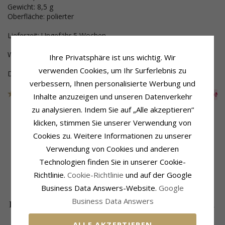
Gewicht: 8,5 g
Oberfläche: polierter
Lieferzeit: Ungefähr 5 Wochen
Wenn Sie eine Gravur wünschen - wähle das unten aus.
Ihre Privatsphäre ist uns wichtig. Wir
verwenden Cookies, um Ihr Surferlebnis zu
Dieser Schmuck wurde aus der Sammlung genommen
verbessern, Ihnen personalisierte Werbung und
Artikelnummer
45T200G60
AUS DER KOLLEKTION
Inhalte anzuzeigen und unseren Datenverkehr
zu analysieren. Indem Sie auf „Alle akzeptieren“
klicken, stimmen Sie unserer Verwendung von
Cookies zu. Weitere Informationen zu unserer
Produktinformation
Ringschiene
Verwendung von Cookies und anderen
Ringtyp:
Trauring
Breite:
6,0 mm
Karat:
14
Dicke:
2,0 mm
Technologien finden Sie in unserer Cookie-
Metall:
Gold
Gewicht:
8,5 G
Richtlinie.
Cookie-Richtlinie
und auf der Google
Oberfläche:
Polierter
Lieferzeit:
Ungefähr 5 Wochen
Business Data Answers-Website.
Google
Business Data Answers
DIE BELIEBTESTEN PRODUKTE IN DER
KATEGORIE
ALLE AKZEPTIEREN