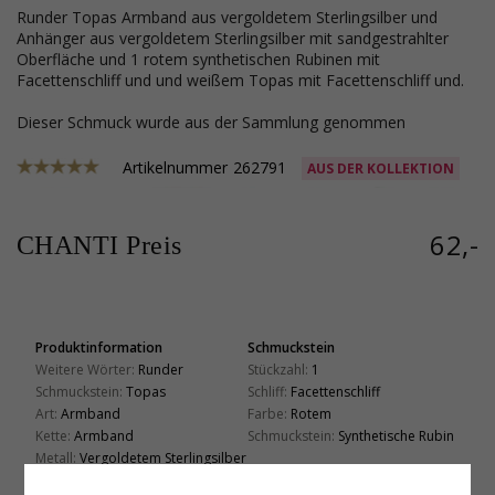
runder Topas Armband aus vergoldetem Sterlingsilber und
Anhänger aus vergoldetem Sterlingsilber mit sandgestrahlter
Oberfläche und 1 rotem synthetischen Rubinen mit
Facettenschliff und und weißem Topas mit Facettenschliff und.
Dieser Schmuck wurde aus der Sammlung genommen
Artikelnummer
262791
AUS DER KOLLEKTION
62,-
CHANTI Preis
Produktinformation
Schmuckstein
Weitere Wörter:
Runder
Stückzahl:
1
Schmuckstein:
Topas
Schliff:
Facettenschliff
Art:
Armband
Farbe:
Rotem
Kette:
Armband
Schmuckstein:
Synthetische Rubin
Metall:
Vergoldetem Sterlingsilber
Schmuckstein
Länge:
18,5 cm
Schliff:
Facettenschliff