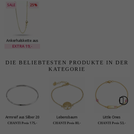
SALE
25%
Ankerhalskette aus
vergoldetem
EXTRA
19,-
sterlingsilber 38 plus
3cm x 1,4 mm
DIE BELIEBTESTEN PRODUKTE IN DER
KATEGORIE
Armreif aus Silber 20
Lebensbaum
Little Ones
cm x 4,0 mm
Armband aus
Kinderarmband aus
175,-
80,-
53,-
CHANTI Preis
CHANTI Preis
CHANTI Preis
vergoldetem
vergoldetem
Sterlingsilber und
Sterlingsilber - Little