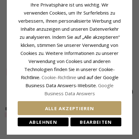
Anhänger:
Anhänger
Ihre Privatsphäre ist uns wichtig. Wir
Farbe:
Weißem
Metall:
Vergoldetem Sterlingsilber
Schmuckstein:
Topas
verwenden Cookies, um Ihr Surferlebnis zu
Oberfläche:
Sandgestrahlter
verbessern, Ihnen personalisierte Werbung und
Fassung
Durchmesser:
10,0 mm
Inhalte anzuzeigen und unseren Datenverkehr
zu analysieren. Indem Sie auf „Alle akzeptieren“
Lieferzeit
Lieferzeit:
4-5 Werktage
klicken, stimmen Sie unserer Verwendung von
Cookies zu. Weitere Informationen zu unserer
VERWANDTE PRODUKTE
Verwendung von Cookies und anderen
Technologien finden Sie in unserer Cookie-
SALE
30%
Richtlinie.
Cookie-Richtlinie
und auf der Google
Business Data Answers-Website.
Google
Business Data Answers
ALLE AKZEPTIEREN
Blauem Armband aus
Herz Armband aus
Pink Armband aus
vergoldetem
vergoldetem
vergoldetem
EXTRA
32,-
77,-
54,-
CHANTI Preis
CHANTI Preis
Sterlingsilber - Loom
Sterlingsilber und
Sterlingsilber - Loom
ABLEHNEN
BEARBEITEN
Stones
Anhänger aus
Stones
vergoldetem
KUNDEN KAUFTEN AUCH
Sterlingsilber