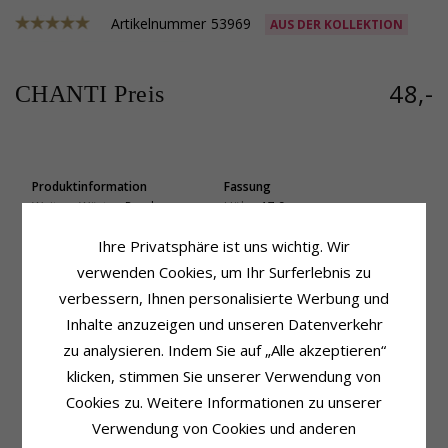
Artikelnummer
53969
AUS DER KOLLEKTION
48,-
CHANTI Preis
Produktinformation
Fassung
Weitere Wörter:
Runder
Höhe:
17,9 mm
Form:
Lebensbaum
Breite:
21,3 mm
Ihre Privatsphäre ist uns wichtig. Wir
Art:
Armband Mit Anhängern
Tiefe:
0,4 mm
Kette:
Armband
verwenden Cookies, um Ihr Surferlebnis zu
Metall:
Silber
verbessern, Ihnen personalisierte Werbung und
Länge:
Inhalte anzuzeigen und unseren Datenverkehr
17 cm plus 3 cm verlängerung
Anhänger:
Anhänger
zu analysieren. Indem Sie auf „Alle akzeptieren“
Metall:
Silber
klicken, stimmen Sie unserer Verwendung von
Oberfläche:
Polierter
Cookies zu. Weitere Informationen zu unserer
Verwendung von Cookies und anderen
KUNDEN KAUFTEN AUCH