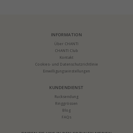
Collection
Sterlingsilber und
aus vergoldetem
Anhänger aus
Sterlingsilber
vergoldetem
Sterlingsilber
INFORMATION
Über CHANTI
CHANTI Club
Kontakt
Cookies- und Datenschutzrichtlinie
Einwilligungseinstellungen
KUNDENDIENST
Rucksendung
Ringgrössen
Blog
FAQs