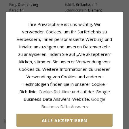
Ring:
Diamantring
Schliff:
Brillantschliff
Karat:
14
Schmuckstein:
Diamant
Metall:
Gold
Diamantfarbe:
Wesselton
Oberfläche:
Polierter
Diamantreinheit:
SI
Ihre Privatsphäre ist uns wichtig. Wir
Karat:
0,10
verwenden Cookies, um Ihr Surferlebnis zu
Schmuckstein
Ringschiene
verbessern, Ihnen personalisierte Werbung und
Stückzahl:
38
Breite, Oben:
1,9 mm
Inhalte anzuzeigen und unseren Datenverkehr
Schliff:
Brillantschliff
Breite, Unten:
2,1 mm
Schmuckstein:
zu analysieren. Indem Sie auf „Alle akzeptieren“
Diamant
Dicke, Oben:
1,7 mm
Diamantfarbe:
Wesselton
Dicke, Unten:
1,2 mm
klicken, stimmen Sie unserer Verwendung von
Diamantreinheit:
SI
Fassung
Cookies zu. Weitere Informationen zu unserer
Karat:
0,36
Höhe X Breite:
4,5 x 4,5 mm
Verwendung von Cookies und anderen
Tiefe:
3,5 mm
Technologien finden Sie in unserer Cookie-
Richtlinie.
Cookie-Richtlinie
und auf der Google
KUNDEN KAUFTEN AUCH
Business Data Answers-Website.
Google
Business Data Answers
ALLE AKZEPTIEREN