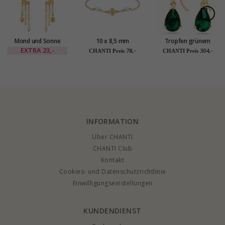
Mond und Sonne
10 x 8,5 mm
Tropfen grünem
Ohrringe in
Dagmarkreuz Perle
Goldohrringe in 14
EXTRA
23,-
78,-
304,-
CHANTI Preis
CHANTI Preis
vergoldetes Messing
Armband aus
Karat Gold mit
- Eliné
vergoldetem
Synthetischer
Sterlingsilber -
Smaragd - Gold
Amoré
Collection
INFORMATION
Über CHANTI
CHANTI Club
Kontakt
Cookies- und Datenschutzrichtlinie
Einwilligungseinstellungen
KUNDENDIENST