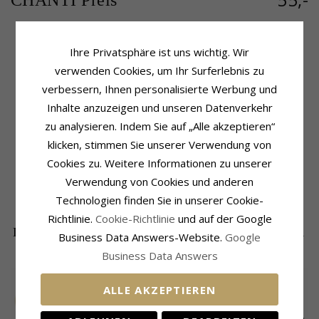
CHANTI Preis
Ihre Privatsphäre ist uns wichtig. Wir
Produktinformation
Schmuckstein
verwenden Cookies, um Ihr Surferlebnis zu
Form:
Runden
Stückzahl:
2
verbessern, Ihnen personalisierte Werbung und
Farbe:
Weißen
Schliff:
Cabochon-Schliff
Inhalte anzuzeigen und unseren Datenverkehr
Schmuckstein:
Mondstein
Farbe:
Weißem
Ohrringe:
Ohrstecker
Schmuckstein:
Mondstein
zu analysieren. Indem Sie auf „Alle akzeptieren“
Metall:
Oxidiertem Sterlingsilber
klicken, stimmen Sie unserer Verwendung von
Größe
Oberfläche:
Polierter
Durchmesser:
10,0 mm
Cookies zu. Weitere Informationen zu unserer
Verwendung von Cookies und anderen
Lieferzeit
Lieferzeit:
4-5 Werktage
Technologien finden Sie in unserer Cookie-
Richtlinie.
Cookie-Richtlinie
und auf der Google
DIE BELIEBTESTEN PRODUKTE IN DER
Business Data Answers-Website.
Google
KATEGORIE
Business Data Answers
ALLE AKZEPTIEREN