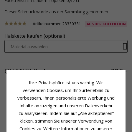
Facettenschliff blauem Topasen 0,92 ct.
Dieser Schmuck wurde aus der Sammlung genommen
Artikelnummer
23330331
AUS DER KOLLEKTION
Halskette kaufen (optional)
Material auswählen
735,-
CHANTI Preis
Ihre Privatsphäre ist uns wichtig. Wir
verwenden Cookies, um Ihr Surferlebnis zu
verbessern, Ihnen personalisierte Werbung und
Produktinformation
Schmuckstein
Anhänger:
Rosettenanhänger
Stückzahl:
12
Inhalte anzuzeigen und unseren Datenverkehr
Karat:
14
Schliff:
Brillantschliff
zu analysieren. Indem Sie auf „Alle akzeptieren“
Metall:
Weißgold
Schmuckstein:
Diamant
klicken, stimmen Sie unserer Verwendung von
Oberfläche:
Polierter
Diamantfarbe:
Wesselton
Diamantreinheit:
SI
Cookies zu. Weitere Informationen zu unserer