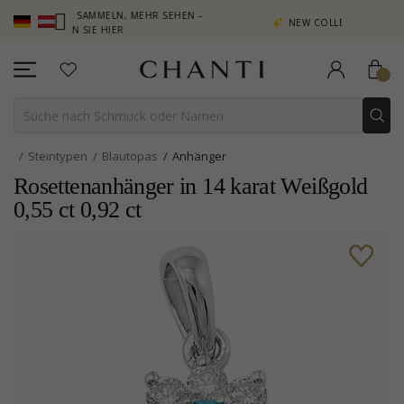
NKTE SAMMELN, MEHR SEHEN –
NEW COLLECTION | AURA
ICKEN SIE HIER
Steintypen
Blautopas
Anhänger
Rosettenanhänger in 14 karat Weißgold
0,55 ct 0,92 ct