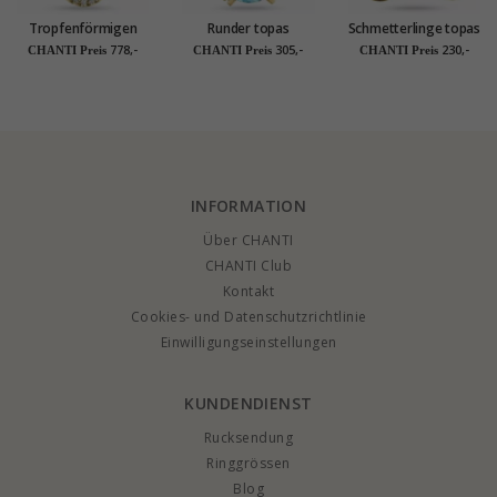
Tropfenförmigen
Runder topas
Schmetterlinge topas
Topas
anhänger in 9 karat
anhänger in 9 karat
778,-
305,-
230,-
CHANTI Preis
CHANTI Preis
CHANTI Preis
Diamantanhänger in
gold 1,00 ct
gold 0,05 ct
14 karat Gold 0,10 ct
2,0 ct
INFORMATION
Über CHANTI
CHANTI Club
Kontakt
Cookies- und Datenschutzrichtlinie
Einwilligungseinstellungen
KUNDENDIENST
Rucksendung
Ringgrössen
Blog