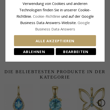
Karat:
0,55
Verwendung von Cookies und anderen
Schmuckstein
Fassung
Technologien finden Sie in unserer Cookie-
Stückzahl:
1
Höhe Ohne Öse:
14,7 mm
Richtlinie.
Cookie-Richtlinie
und auf der Google
Schliff:
Facettenschliff
Breite:
11,1 mm
Business Data Answers-Website.
Google
Farbe:
Blauem
Tiefe:
5,5 mm
Business Data Answers
Schmuckstein:
Topas
Lieferzeit
Karat:
0,92
Lieferzeit:
4-5 Werktage
ALLE AKZEPTIEREN
Passt Zu Goldketten Mit Den
Breiten
ABLEHNEN
BEARBEITEN
Schlange Max.:
1,4 mm
Venezia Max.:
1,4 mm
DIE BELIEBTESTEN PRODUKTE IN DER
KATEGORIE