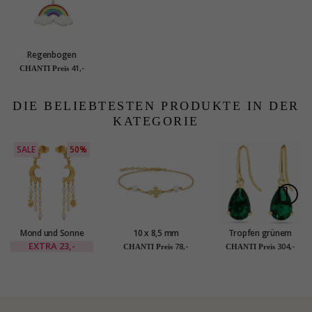
Regenbogen
mehrfarbigem
41,-
CHANTI Preis
Anhänger mit
Halskette aus Silber -
Little Ones
DIE BELIEBTESTEN PRODUKTE IN DER
KATEGORIE
SALE
50%
Mond und Sonne
10 x 8,5 mm
Tropfen grünem
Ohrringe in
Dagmarkreuz Perle
Goldohrringe in 14
EXTRA
23,-
78,-
304,-
CHANTI Preis
CHANTI Preis
vergoldetes Messing
Armband aus
Karat Gold mit
- Eliné
vergoldetem
Synthetischer
Sterlingsilber -
Smaragd - Gold
Amoré
Collection