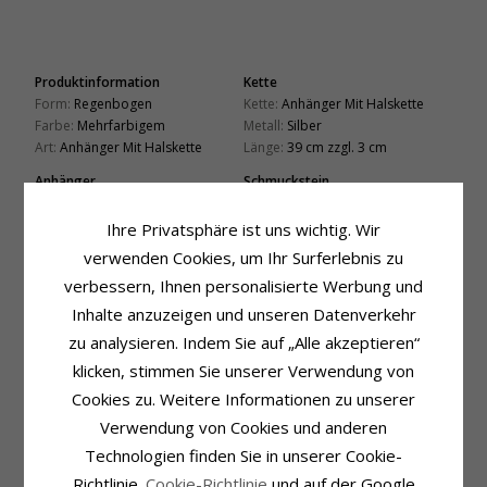
Produktinformation
Kette
Form:
Regenbogen
Kette:
Anhänger Mit Halskette
Farbe:
Mehrfarbigem
Metall:
Silber
Art:
Anhänger Mit Halskette
Länge:
39 cm zzgl. 3 cm
Anhänger
Schmuckstein
Metall:
Silber
Schliff:
Glatt
Kollektion:
Little Ones
Farbe:
Weißem
Ihre Privatsphäre ist uns wichtig. Wir
Oberfläche:
Polierter
Schmuckstein:
Emaille
verwenden Cookies, um Ihr Surferlebnis zu
Schmuckstein
Schmuckstein
verbessern, Ihnen personalisierte Werbung und
Schliff:
Glatt
Schliff:
Glatt
Inhalte anzuzeigen und unseren Datenverkehr
Farbe:
Rotem
Farbe:
Gelbem
zu analysieren. Indem Sie auf „Alle akzeptieren“
Schmuckstein:
Emaille
Schmuckstein:
Emaille
klicken, stimmen Sie unserer Verwendung von
Schmuckstein
Schmuckstein
Cookies zu. Weitere Informationen zu unserer
Schliff:
Glatt
Schliff:
Glatt
Farbe:
Grünem
Farbe:
Blauem
Verwendung von Cookies und anderen
Schmuckstein:
Emaille
Schmuckstein:
Emaille
Technologien finden Sie in unserer Cookie-
Schmuckstein
Fassung
Richtlinie.
Cookie-Richtlinie
und auf der Google