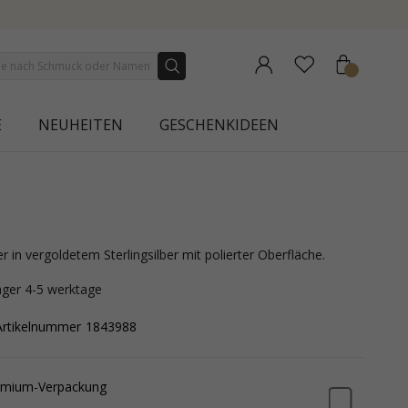
AURA
E
NEUHEITEN
GESCHENKIDEEN
er in vergoldetem Sterlingsilber mit polierter Oberfläche.
lager 4-5 werktage
Artikelnummer
1843988
emium-Verpackung