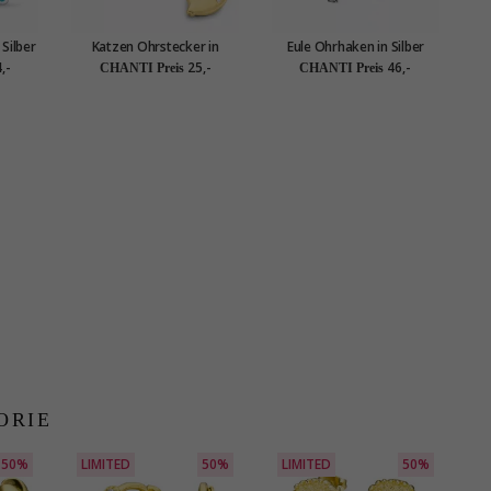
Silber
Katzen Ohrstecker in
Eule Ohrhaken in Silber
vergoldetem Silber
,-
25,-
46,-
CHANTI Preis
CHANTI Preis
ORIE
50%
LIMITED
50%
LIMITED
50%
L