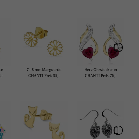
te
7 - 8 mm Marguerite
Herz Ohrstecker in
6
er in
Ohrstecker in vergoldetem
rhodiniertem Silber mit
Oh
,-
35,-
76,-
CHANTI Preis
CHANTI Preis
silber
Sterlingsilber
vergoldetem Sterlingsilber