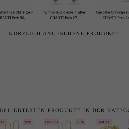
tterlinge Ohrringe in
12 mm Herz Kreole in Silber
Cup cake Ohrringe in 
ldetem Sterlingsilber
- Little Ones
- Little Ones
50,-
27,-
24
HANTI Preis
CHANTI Preis
CHANTI Preis
KÜRZLICH ANGESEHENE PRODUKTE
 BELIEBTESTEN PRODUKTE IN DER KATEG
TED
50%
LIMITED
50%
LIMITED