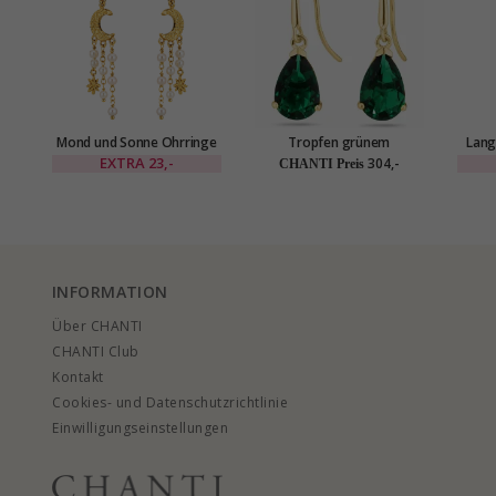
Mond und Sonne Ohrringe
Tropfen grünem
Lang
in vergoldetes Messing -
Goldohrringe in 14 Karat
vergol
EXTRA
23,-
304,-
CHANTI Preis
Eliné
Gold mit Synthetischer
Smaragd - Gold Collection
INFORMATION
Über CHANTI
CHANTI Club
Kontakt
Cookies- und Datenschutzrichtlinie
Einwilligungseinstellungen