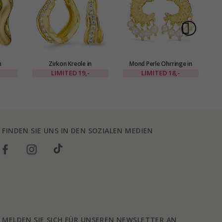
n
Zirkon Kreole in
Mond Perle Ohrringe in
O
- Eliné
vergoldetes Messing - Eliné
vergoldetes Messing - Eliné
LIMITED
19,-
LIMITED
18,-
FINDEN SIE UNS IN DEN SOZIALEN MEDIEN
MELDEN SIE SICH FÜR UNSEREN NEWSLETTER AN