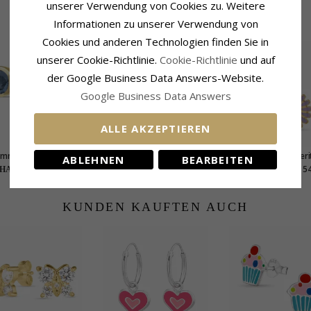
unserer Verwendung von Cookies zu. Weitere
VERWANDTE PRODUKTE
Informationen zu unserer Verwendung von
Cookies und anderen Technologien finden Sie in
unserer Cookie-Richtlinie.
Cookie-Richtlinie
und auf
der Google Business Data Answers-Website.
Google Business Data Answers
ALLE AKZEPTIEREN
 mm dunkelblauem
Marguerite pink Ohrstecker
11 mm Margueri
ABLEHNEN
BEARBEITEN
ristall Ohrstecker in
in vergoldetem
violettem Ohrsteck
55,-
48,-
54
HANTI Preis
CHANTI Preis
CHANTI Preis
ldetem Sterlingsilber
Sterlingsilber - Matilda
vergoldetem Sterling
- Loom Stones
- Matilda
KUNDEN KAUFTEN AUCH