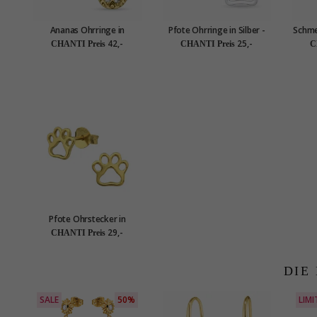
Ananas Ohrringe in
Pfote Ohrringe in Silber -
Schme
vergoldetem Sterlingsilber
Little Ones
vergo
42,-
25,-
CHANTI Preis
CHANTI Preis
C
- Little Ones
Pfote Ohrstecker in
vergoldetem Sterlingsilber
29,-
CHANTI Preis
- Little Ones
DIE
SALE
50%
LIMI