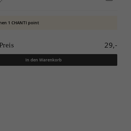
,-
nen 1 CHANTI point
29,-
reis
In den Warenkorb