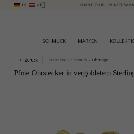
DE
AT
 SEHEN – KLICKEN SIE HIER
SCHMUCK
MARKEN
KOLLEKT
Zurück
<
Startseite
Schmuck
Ohrringe
Pfote Ohrstecker in vergoldetem Sterlin