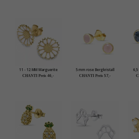
11 - 12 MM Marguerite
5 mm rose Bergkristall
6,5
Ohrstecker in vergoldetem
Ohrstecker in vergoldetem
Bergk
46,-
57,-
CHANTI Preis
CHANTI Preis
C
Sterlingsilber - Marie
Sterlingsilber - Loom
vergo
Stones