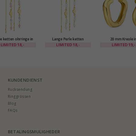
e ketten ohrringe in
Lange Perle ketten
20 mm Kreole i
detes Messing - Eliné
ohrringe in vergoldetes
vergoldetes Messing 
LIMITED
18,-
LIMITED
18,-
LIMITED
19,-
Messing - Eliné
KUNDENDIENST
Rucksendung
Ringgrössen
Blog
FAQs
BETALINGSMULIGHEDER