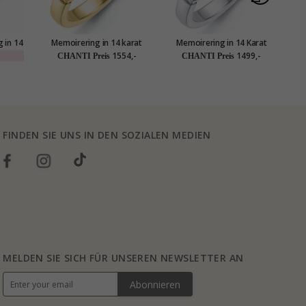
 in 14
Memoirering in 14 karat
Memoirering in 14 Karat
,24 ct
gold 5 x 0,05 ct
Weißgold 5 x 0,05 ct
M
1554,-
1499,-
CHANTI Preis
CHANTI Preis
FINDEN SIE UNS IN DEN SOZIALEN MEDIEN
MELDEN SIE SICH FÜR UNSEREN NEWSLETTER AN
Abonnieren