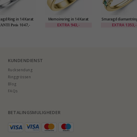
agd Ring in 14 Karat
Memoirering in 14 Karat
Smaragd diamantring
gold 0,08 ct 0,10 ct
Gold 3 x 0,05 ct
karat gold 0,40 ct 0
EXTRA
943,-
EXTRA
1353,-
1047,-
ANTI Preis
KUNDENDIENST
Rucksendung
Ringgrössen
Blog
FAQs
BETALINGSMULIGHEDER