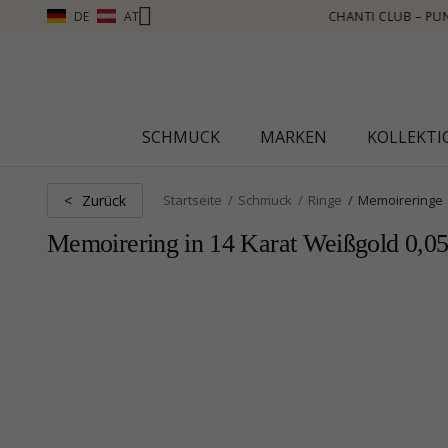
DE
AT
NKTE SAMMELN, MEHR SEHEN – KLICKEN SIE HIER
SCHMUCK
MARKEN
KOLLEKT
Zurück
<
Startseite
Schmuck
Ringe
Memoireringe
Memoirering in 14 Karat Weißgold 0,05