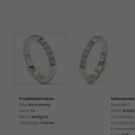
Produktinformation
Schmuckstein
Ring:
Memoirering
Stückzahl:
7
Karat:
14
Schliff:
Brillant
Metall:
Weißgold
Schmuckstein:
Oberfläche:
Polierter
Diamantfarbe
Diamantreinhe
Karat:
0,05