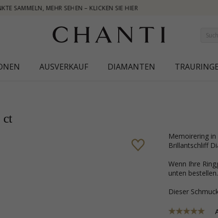
IONEN
AUSVERKAUF
DIAMANTEN
TRAURING
 ct
Memoirering in 14 Karat Weißgold mit polierter Oberfläche und 7
Brillantschliff
Wenn Ihre Ringg
unten bestellen.
Dieser Schmu