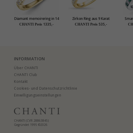
Diamant memoirering in 14
Zirkon Ring aus 9 Karat
Smar
karat gold 0,25 ct
Gold
Weiß
1335,-
535,-
CHANTI Preis
CHANTI Preis
CH
INFORMATION
Über CHANTI
CHANTI Club
Kontakt
Cookies- und Datenschutzrichtlinie
Einwilligungseinstellungen
CHANTI (CVR 28863845)
Gegründet 1995 ©2026