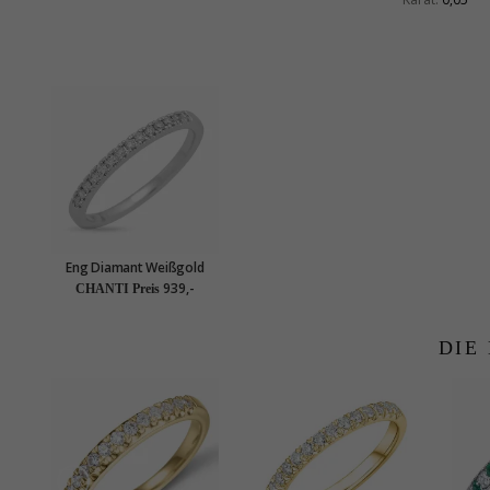
Eng Diamant Weißgold
Memoirering in 14 Karat
939,-
CHANTI Preis
Weißgold 0,154 ct
DIE