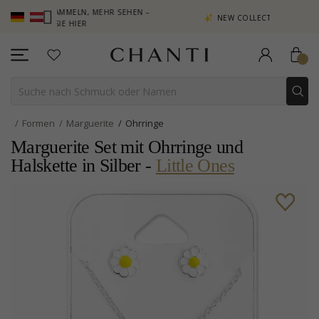
TE SAMMELN, MEHR SEHEN –
NEW COLLECTION | AURA
KEN SIE HIER
Formen
Marguerite
Ohrringe
Marguerite Set mit Ohrringe und
Halskette in Silber -
Little Ones