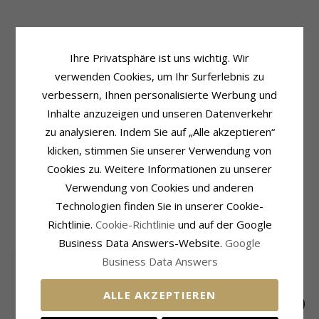
Produktinformation
Schmuckstein
Ihre Privatsphäre ist uns wichtig. Wir
Form:
Marguerite
Schliff:
Glatt
verwenden Cookies, um Ihr Surferlebnis zu
Ohrringe:
Farbe:
Weißem
Set Mit Ohrringe Und Halskette
Schmuckstein:
Emaille
verbessern, Ihnen personalisierte Werbung und
Metall:
Silber
Inhalte anzuzeigen und unseren Datenverkehr
Schmuckstein
Kollektion:
Little Ones
Schliff:
Glatt
zu analysieren. Indem Sie auf „Alle akzeptieren“
Oberfläche:
Polierter
Farbe:
Gelbem
klicken, stimmen Sie unserer Verwendung von
Schmuckstein:
Emaille
Cookies zu. Weitere Informationen zu unserer
Größe
Verwendung von Cookies und anderen
Durchmesser:
8,0 mm
Technologien finden Sie in unserer Cookie-
Richtlinie.
Cookie-Richtlinie
und auf der Google
KUNDEN KAUFTEN AUCH
Business Data Answers-Website.
Google
SALE
40%
Business Data Answers
ALLE AKZEPTIEREN