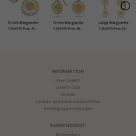
12 mm Marguerite
12 mm Marguerite
Lange Marguerite
Ohrstecker in
Ohrringe in
Ohrstecker in
47,-
46,-
62,-
CHANTI Preis
CHANTI Preis
CHANTI Preis
vergoldetem
vergoldetem Silber -
vergoldetem Silber -
Sterlingsilber - Marie
Marie
Maggie
INFORMATION
Über CHANTI
CHANTI Club
Kontakt
Cookies- und Datenschutzrichtlinie
Einwilligungseinstellungen
KUNDENDIENST
Rucksendung