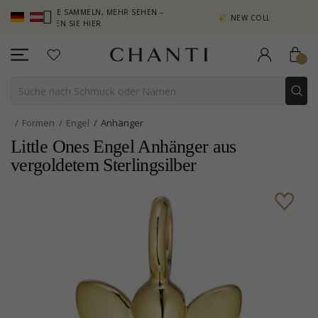
NKTE SAMMELN, MEHR SEHEN –
NEW COLLECTION | AURA
CKEN SIE HIER
Formen
Engel
Anhänger
Little Ones Engel Anhänger aus
vergoldetem Sterlingsilber