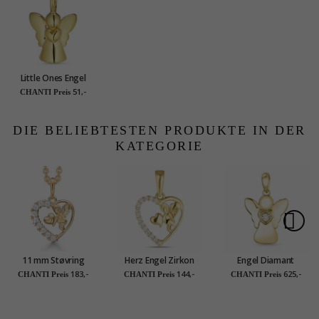
Little Ones Engel
Anhänger aus
51,-
CHANTI Preis
vergoldetem
Sterlingsilber
DIE BELIEBTESTEN PRODUKTE IN DER
KATEGORIE
11 mm Støvring
Herz Engel Zirkon
Engel Diamant
Design Herz Zirkon
Anhänger aus 8 Karat
Anhänger in 14 karat
183,-
144,-
625,-
CHANTI Preis
CHANTI Preis
CHANTI Preis
Anhänger in 8 Karat
Gold - Gold
Gold 0,022 ct
Gold mit Vergoldete
Collection
Silberhalskette
weißem Zirkon