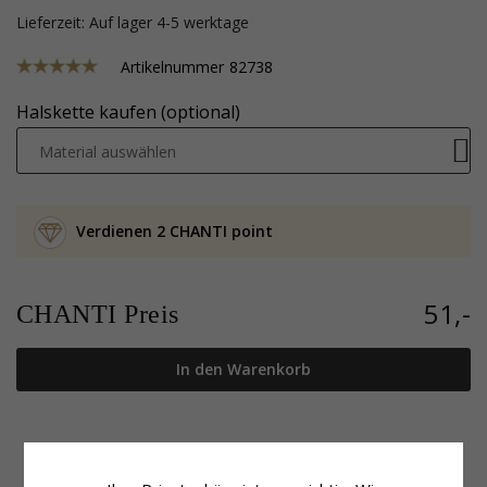
Lieferzeit: Auf lager 4-5 werktage
Artikelnummer
82738
Halskette kaufen (optional)
Material auswählen
Verdienen 2 CHANTI point
51,-
CHANTI Preis
In den Warenkorb