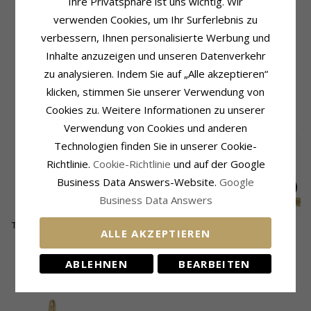
Ihre Privatsphäre ist uns wichtig. Wir
Produktinformation
Fassung
Weitere Wörter:
Little Ones
Höhe:
18,3 mm
verwenden Cookies, um Ihr Surferlebnis zu
Form:
Engel
Breite:
11,6 mm
verbessern, Ihnen personalisierte Werbung und
Anhänger:
Anhänger
Tiefe:
3,2 mm
Inhalte anzuzeigen und unseren Datenverkehr
Metall:
Vergoldetem Sterlingsilber
Lieferzeit
Oberfläche:
Polierter
zu analysieren. Indem Sie auf „Alle akzeptieren“
Lieferzeit:
4-5 Werktage
klicken, stimmen Sie unserer Verwendung von
Cookies zu. Weitere Informationen zu unserer
KUNDEN KAUFTEN AUCH
Verwendung von Cookies und anderen
Technologien finden Sie in unserer Cookie-
Richtlinie.
Cookie-Richtlinie
und auf der Google
Business Data Answers-Website.
Google
Business Data Answers
Teddybär Ohrstecker
Dark Harmony Engel
Bnh anker facet
ALLE AKZEPTIEREN
in vergoldetem
Anhänger aus
halskette aus
30,-
45,-
104,-
CHANTI Preis
CHANTI Preis
CHANTI Preis
Sterlingsilber - Little
schwarzes
vergoldetem
Ones
rhodiniertes Silber
sterlingsilber 50 cm x
ABLEHNEN
BEARBEITEN
und vergoldetem
1,7 mm
KÜRZLICH ANGESEHENE PRODUKTE
Sterlingsilber