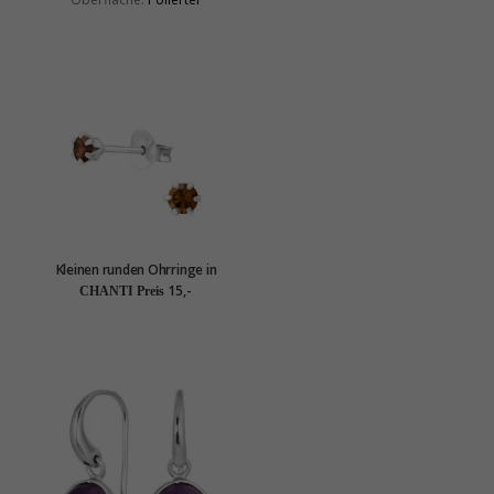
Kleinen runden Ohrringe in
Silber - Little Ones
15,-
CHANTI Preis