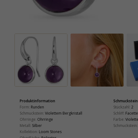
Produktinformation
Schmuckstein
Form:
Runden
Stückzahl:
2
Schmuckstein:
Violettem Bergkristall
Schliff:
Facette
Ohrringe:
Ohrringe
Farbe:
Violet
Metall:
Silber
Schmuckstein:
Kollektion:
Loom Stones
Oberfläche:
Polierter