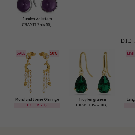
Runden violettem
Bergkristall Ohrringe in
55,-
CHANTI Preis
Silber - Loom Stones
DIE
SALE
50%
LIMI
Mond und Sonne Ohrringe
Tropfen grünem
Lang
in vergoldetes Messing -
Goldohrringe in 14 Karat
vergol
EXTRA
23,-
304,-
CHANTI Preis
Eliné
Gold mit Synthetischer
Smaragd - Gold Collection