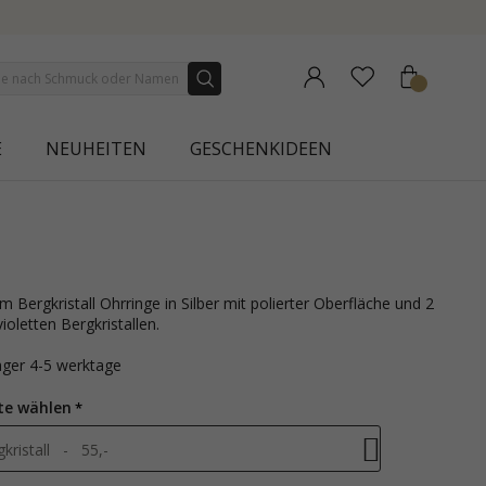
URA
E
NEUHEITEN
GESCHENKIDEEN
violetten Bergkristallen.
lager 4-5 werktage
te wählen
gkristall - 55,-