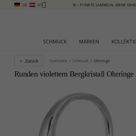
DE
AT
SEHEN – KLICKEN SIE HIER
SCHMUCK
MARKEN
KOLLEKT
Zurück
<
Startseite
Schmuck
Ohrringe
Runden violettem Bergkristall Ohrringe 