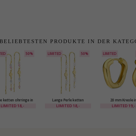
 BELIEBTESTEN PRODUKTE IN DER KATEG
TED
50%
LIMITED
50%
LIMITED
e ketten ohrringe in
Lange Perle ketten
20 mm Kreole i
detes Messing - Eliné
ohrringe in vergoldetes
vergoldetes Messing 
LIMITED
18,-
LIMITED
18,-
LIMITED
19,-
Messing - Eliné