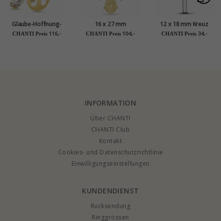
Glaube-Hoffnung-
16 x 27 mm
12 x 18 mm Kreuz
Liebe Zirkon
Dagmarkreuz aus
Anhänger aus Silber -
116,-
104,-
34,-
CHANTI Preis
CHANTI Preis
CHANTI Preis
Anhänger aus 9 Karat
vergoldetem
Amoré
Gold - Amoré
Sterlingsilber -
Amoré
INFORMATION
Über CHANTI
CHANTI Club
Kontakt
Cookies- und Datenschutzrichtlinie
Einwilligungseinstellungen
KUNDENDIENST
Rucksendung
Ringgrössen