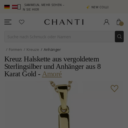
PUNKTE SAMMELN, MEHR SEHEN –
NEW COLLECTION | AURA
LICKEN SIE HIER
Formen
Kreuze
Anhänger
Kreuz Halskette aus vergoldetem
Sterlingsilber und Anhänger aus 8
Karat Gold -
Amoré