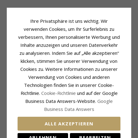
Produktinformation
Fassung
Form:
Kreuz
Höhe Ohne Öse:
20,5 mm
Ihre Privatsphäre ist uns wichtig. Wir
Art:
Halskette Mit Anhänger
Höhe:
23,8 mm
verwenden Cookies, um Ihr Surferlebnis zu
Kette:
Halskette
Breite:
14,2 mm
verbessern, Ihnen personalisierte Werbung und
Metall:
Vergoldetem Sterlingsilber
Lieferzeit
Inhalte anzuzeigen und unseren Datenverkehr
Länge:
Lieferzeit:
4-5 Werktage
42 cm zzgl. 3 cm verlängerung
zu analysieren. Indem Sie auf „Alle akzeptieren“
Anhänger:
Anhänger
klicken, stimmen Sie unserer Verwendung von
Metall:
8 Karat Gold
Cookies zu. Weitere Informationen zu unserer
Kollektion:
Amoré
Oberfläche:
Polierter
Verwendung von Cookies und anderen
Technologien finden Sie in unserer Cookie-
VERWANDTE PRODUKTE
Richtlinie.
Cookie-Richtlinie
und auf der Google
Business Data Answers-Website.
Google
Business Data Answers
ALLE AKZEPTIEREN
ABLEHNEN
BEARBEITEN