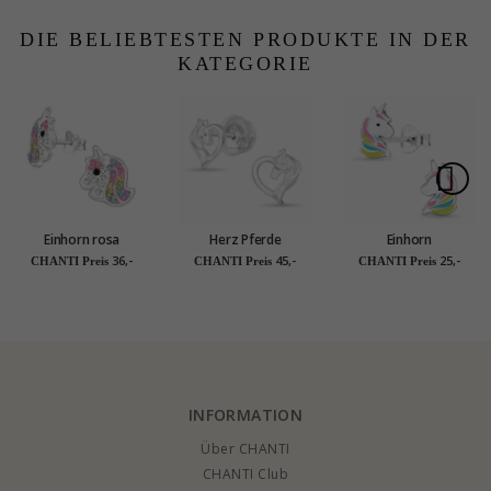
DIE BELIEBTESTEN PRODUKTE IN DER
KATEGORIE
Einhorn rosa
Herz Pferde
Einhorn
Kinderohrringe in
Ohrstecker in Silber -
Kinderohrringe in
36,-
45,-
25,-
CHANTI Preis
CHANTI Preis
CHANTI Preis
Silber - Little Ones
Little Ones
Silber - Little Ones
INFORMATION
Über CHANTI
CHANTI Club