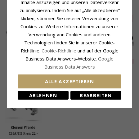
Inhalte anzuzeigen und unseren Datenverkehr
KUNDEN KAUFTEN AUCH
zu analysieren. Indem Sie auf „Alle akzeptieren“
klicken, stimmen Sie unserer Verwendung von
SALE
20%
Cookies zu. Weitere Informationen zu unserer
Verwendung von Cookies und anderen
Technologien finden Sie in unserer Cookie-
Richtlinie.
Cookie-Richtlinie
und auf der Google
Støvring Design
Pferde Anhänger aus
BNH Anker runden
Business Data Answers-Website.
Google
Pferd Ohrringe in
Silber
Halskette aus Silber
EXTRA
56,-
34,-
41,-
CHANTI Preis
CHANTI Preis
Silber
45 cm x 2,0 mm
Business Data Answers
KÜRZLICH ANGESEHENE PRODUKTE
ALLE AKZEPTIEREN
ABLEHNEN
BEARBEITEN
Kleinen Pferde
Ohrstecker in Silber
22,-
CHANTI Preis