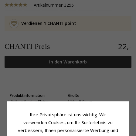
Artikelnummer
3255
Verdienen 1 CHANTI point
22,-
CHANTI Preis
In den Warenkorb
Produktinformation
Größe
Weitere Wörter:
Kleinen
Höhe:
5,9 mm
Form:
Pferde
Breite:
7,5 mm
Ohrringe:
Ohrstecker
Ihre Privatsphäre ist uns wichtig. Wir
Lieferzeit
Metall:
Silber
verwenden Cookies, um Ihr Surferlebnis zu
Lieferzeit:
4-5 Werktage
Oberfläche:
Polierter
verbessern, Ihnen personalisierte Werbung und