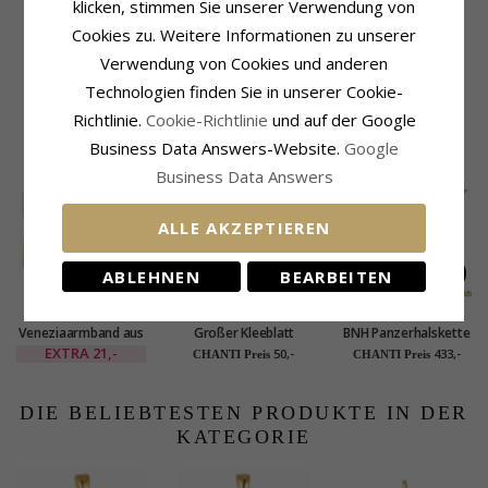
Fassung
klicken, stimmen Sie unserer Verwendung von
Oberfläche:
Polierter
Höhe:
9,0 mm
Cookies zu. Weitere Informationen zu unserer
Breite:
5,0 mm
Verwendung von Cookies und anderen
Lieferzeit
Technologien finden Sie in unserer Cookie-
Lieferzeit:
4-5 Werktage
Richtlinie.
Cookie-Richtlinie
und auf der Google
Business Data Answers-Website.
Google
KUNDEN KAUFTEN AUCH
Business Data Answers
SALE
65%
ALLE AKZEPTIEREN
ABLEHNEN
BEARBEITEN
Veneziaarmband aus
Großer Kleeblatt
BNH Panzerhalskette
vergoldetem
Anhänger aus
aus 8 Karat Gold 42
EXTRA
21,-
50,-
433,-
CHANTI Preis
CHANTI Preis
Sterlingsilber x 1,3
vergoldetem
cm x 1,8 mm
mm
Sterlingsilber
DIE BELIEBTESTEN PRODUKTE IN DER
KATEGORIE