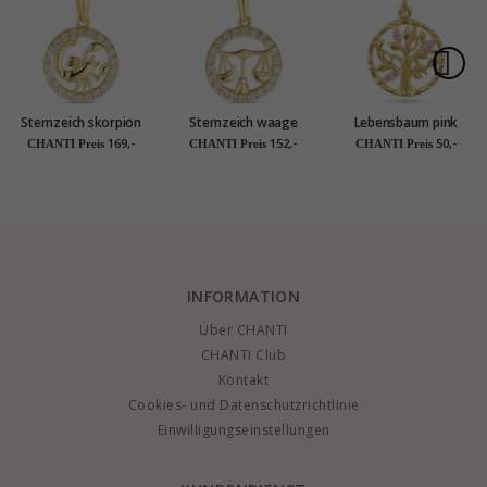
Sternzeich skorpion
Sternzeich waage
Lebensbaum pink
Anhänger aus 8 Karat
Zirkon Anhänger aus
Zirkon Anhänger aus
169,-
152,-
50,-
CHANTI Preis
CHANTI Preis
CHANTI Preis
Gold - Gold
8 Karat Gold - Gold
vergoldetem
Collection
Collection
Sterlingsilber
INFORMATION
Über CHANTI
CHANTI Club
Kontakt
Cookies- und Datenschutzrichtlinie
Einwilligungseinstellungen