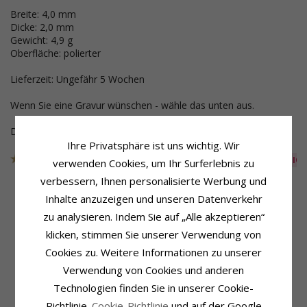
Breite: 4,0 mm
Dicke: 2,0 mm
Gewicht: 4,9 g
Oberfläche: polierter
Lieferzeit: Ungefähr 5 Wochen
Wenn Sie eine Gravur wünschen - wähle das unten aus.
Dieser Schmuck wurde aus der Sammlung genommen
Ihre Privatsphäre ist uns wichtig. Wir
Artikelnummer
45T200BW40
AUS DER KOLLEKTIO
verwenden Cookies, um Ihr Surferlebnis zu
verbessern, Ihnen personalisierte Werbung und
Inhalte anzuzeigen und unseren Datenverkehr
zu analysieren. Indem Sie auf „Alle akzeptieren“
Produktinformation
Schmuckstein
klicken, stimmen Sie unserer Verwendung von
Form:
Runder
Stückzahl:
1
Ringtyp:
Trauring
Schliff:
Brillantschliff
Cookies zu. Weitere Informationen zu unserer
Karat:
14
Schmuckstein:
Diamant
Verwendung von Cookies und anderen
Metall:
Weißgold
Diamantfarbe:
Wesselton
Technologien finden Sie in unserer Cookie-
Oberfläche:
Polierter
Diamantreinheit:
VS
Karat:
0,05
Richtlinie.
Cookie-Richtlinie
und auf der Google