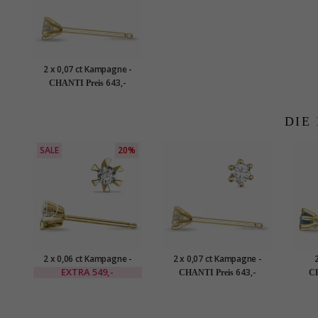
2 x 0,07 ct Kampagne -
Diamant Solitärohrstecker
643,-
CHANTI Preis
in 14 Karat Gold mit
Diamant
DIE
SALE
20%
2 x 0,06 ct Kampagne -
2 x 0,07 ct Kampagne -
2
Diamant Solitärohrstecker
Diamant Solitärohrstecker
Solitä
EXTRA
549,-
643,-
CHANTI Preis
CH
in 14 Karat Gold mit
in 14 Karat Gold mit
Diamant
Diamant