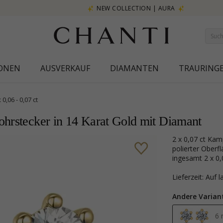
NEW COLLECTION | AURA
IONEN
AUSVERKAUF
DIAMANTEN
TRAURING
x 0,06 - 0,07 ct
ohrstecker in 14 Karat Gold mit Diamant
2 x 0,07 ct Kampagne - Diamant Solitärohrstecker in 14 Karat Gold mit
polierter Oberf
ingesamt 2 x 0,0
Lieferzeit: Auf 
Andere Varian
6 