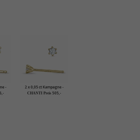
ne -
2 x 0,05 ct Kampagne -
tecker
Diamant Solitärohrstecker
6,-
505,-
CHANTI Preis
mit
in 14 Karat Gold mit
Diamant