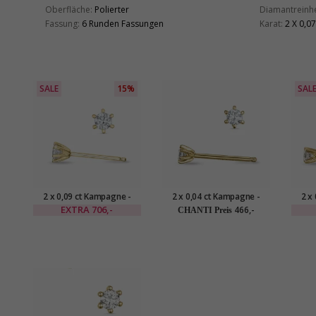
Oberfläche:
Polierter
Diamantreinhe
Fassung:
6 Runden Fassungen
Karat:
2 X 0,07
SALE
15%
SAL
2 x 0,09 ct Kampagne -
2 x 0,04 ct Kampagne -
2 x
Diamant Solitärohrstecker
Brillant Solitärohrstecker in
Diama
EXTRA
706,-
466,-
CHANTI Preis
in 14 Karat Gold mit
14 Karat Gold mit Diamant
in
Diamant