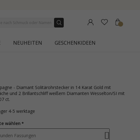
E
NEUHEITEN
GESCHENKIDEEN
läche und 2 Brillantschliff weißem Diamanten Wesselton/SI mit
7 ct.
lager 4-5 werktage
te wählen
runden Fassungen