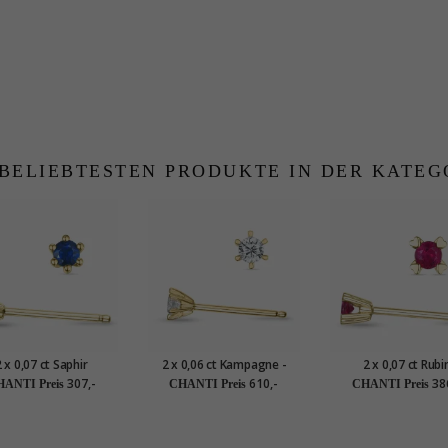
 BELIEBTESTEN PRODUKTE IN DER KATEG
 x 0,07 ct Saphir
2 x 0,06 ct Kampagne -
2 x 0,07 ct Rubi
rohrstecker in 9 Karat
Ohrstecker in 14 Karat Gold
Solitärohrstecker i
307,-
610,-
38
ANTI Preis
CHANTI Preis
CHANTI Preis
Gold mit Saphir
mit Diamant
Karat Gold mit Ru