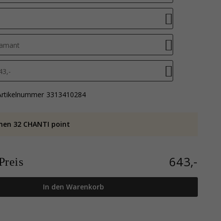
amant
43,-
Artikelnummer
3313410284
nen 32 CHANTI point
643,-
reis
In den Warenkorb