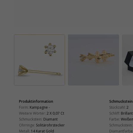
Produktinformation
Schmuckstein
Form:
Kampagne -
Stückzahl:
2
Weitere Wörter:
2 X 0,07 Ct
Schliff:
Brillant
Schmuckstein:
Diamant
Farbe:
Weiße
Ohrringe:
Solitärohrstecker
Schmuckstein:
Metall:
14 Karat Gold
Diamantfarbe