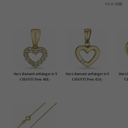
Karat:
0,02
Herz diamant anhänger in 9
Herz diamant anhänger in 9
Herz 
karat gold 0,06 ct
karat gold 0,02 ct
9 
468,-
424,-
CHANTI Preis
CHANTI Preis
CH