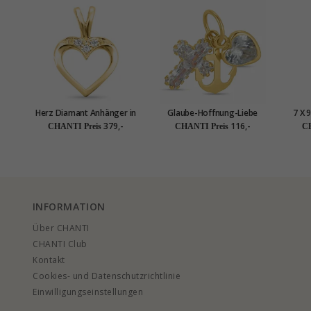
Herz Diamant Anhänger in
Glaube-Hoffnung-Liebe
7 X 
14 karat Gold 0,02 ct
Zirkon Anhänger aus 9
aus 1
379,-
116,-
CHANTI Preis
CHANTI Preis
CH
Karat Gold - Amoré
INFORMATION
Über CHANTI
CHANTI Club
Kontakt
Cookies- und Datenschutzrichtlinie
Einwilligungseinstellungen