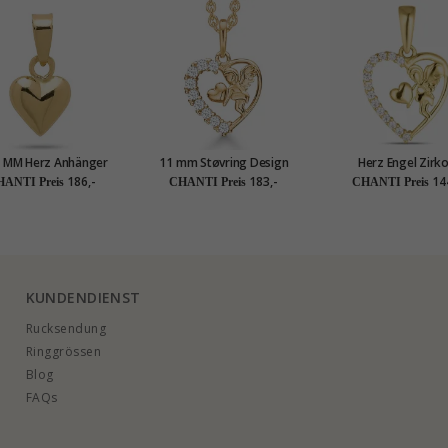
9 MM Herz Anhänger
11 mm Støvring Design
Herz Engel Zirk
4 Karat Gold - Amoré
Herz Zirkon Anhänger in 8
Anhänger aus 8 Kara
186,-
183,-
14
ANTI Preis
CHANTI Preis
CHANTI Preis
Karat Gold mit Vergoldete
- Gold Collectio
Silberhalskette weißem
Zirkon
KUNDENDIENST
Rucksendung
Ringgrössen
Blog
FAQs