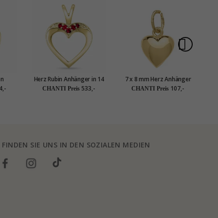
on
Herz Rubin Anhänger in 14
7 x 8 mm Herz Anhänger
t Gold
karat Gold 0,07 ct
aus 8 Karat Gold - Amoré
Kar
4,-
533,-
107,-
CHANTI Preis
CHANTI Preis
n
FINDEN SIE UNS IN DEN SOZIALEN MEDIEN