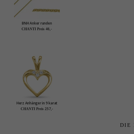
BNH Anker runden
Halskette aus vergoldetem
46,-
CHANTI Preis
Sterlingsilber 50 cm x 1,1
mm
Herz Anhänger in 9 karat
Gold 0,02 ct
257,-
CHANTI Preis
DIE