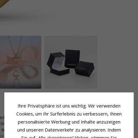
Ihre Privatsphäre ist uns wichtig. Wir verwenden
Fassung
Höhe Mit Öse:
14,6 mm
Cookies, um Ihr Surferlebnis zu verbessern, Ihnen
schliff
Breite:
10,3 mm
personalisierte Werbung und Inhalte anzuzeigen
Diamant
und unseren Datenverkehr zu analysieren. Indem
:
Wesselton
it:
SI
Sie auf „Alle akzeptieren“ klicken, stimmen Sie