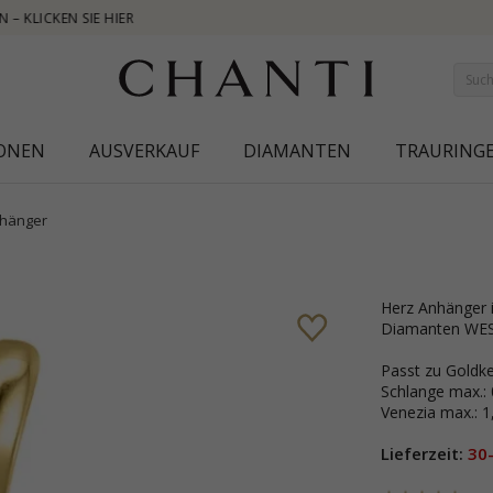
NEW COLLECTION | AURA
IONEN
AUSVERKAUF
DIAMANTEN
TRAURING
hänger
Herz Anhänger in 9 karat Gold mit polierter Oberfläche und 3 Brillantschliff
Diamanten WES
Passt zu Goldke
Schlange max.:
Venezia max.: 
Lieferzeit:
30