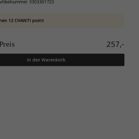
Artikelnummer
3303301723
nen 12 CHANTI point
257,-
reis
In den Warenkorb