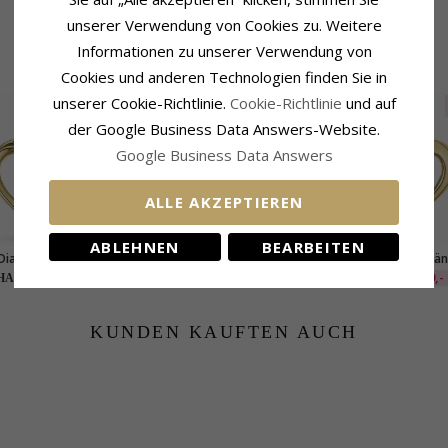
unserer Verwendung von Cookies zu. Weitere
Informationen zu unserer Verwendung von
VERWANDTE PRODUKTE
Cookies und anderen Technologien finden Sie in
unserer Cookie-Richtlinie.
Cookie-Richtlinie
und auf
SALE
der Google Business Data Answers-Website.
Google Business Data Answers
ALLE AKZEPTIEREN
ABLEHNEN
BEARBEITEN
Diamant Anhänger in
Herz Diamant Anhänger in
Herz Diamant Anhän
karat Gold 0,009 ct
14 karat Gold 0,123 ct
14 karat Gold 0,07
EXTRA
500,-
233,-
1273,-
ANTI Preis
CHANTI Preis
KUNDEN KAUFTEN AUCH