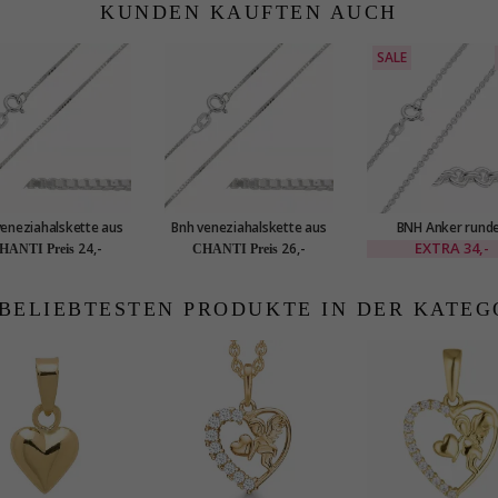
KUNDEN KAUFTEN AUCH
SALE
veneziahalskette aus
Bnh veneziahalskette aus
BNH Anker rund
ber 40 cm x 0,8 mm
silber 42 cm x 0,8 mm
Halskette aus Silber
EXTRA
34,-
24,-
26,-
HANTI Preis
CHANTI Preis
x 1,8 mm
 BELIEBTESTEN PRODUKTE IN DER KATEG