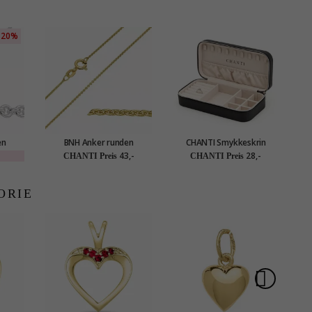
20%
en
BNH Anker runden
CHANTI Smykkeskrin
 42 cm
Halskette aus vergoldetem
Schmuckschatulle in
43,-
28,-
CHANTI Preis
CHANTI Preis
Sterlingsilber 45 cm x 1,1
Kunstleder
mm
ORIE