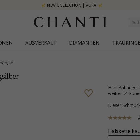
NEW COLLECTION | AURA
IONEN
AUSVERKAUF
DIAMANTEN
TRAURING
hänger
silber
Herz Anhänger aus vergoldetem Sterlingsilber mit polierter Oberfläche und 1
weißen Zirkonen
Dieser Schmu
Halskette kau