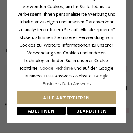
verwenden Cookies, um Ihr Surferlebnis zu
Produktinformation
Größe
verbessern, Ihnen personalisierte Werbung und
Marke:
Hard Steel
Höhe:
38,0 mm
Art:
Dogtag
Breite:
23,0 mm
Inhalte anzuzeigen und unseren Datenverkehr
Metall:
Stahl
zu analysieren. Indem Sie auf „Alle akzeptieren“
Lieferzeit
Oberfläche:
Polierter
Lieferzeit:
4-5 Werktage
klicken, stimmen Sie unserer Verwendung von
Cookies zu. Weitere Informationen zu unserer
DIE BELIEBTESTEN PRODUKTE IN DER
Verwendung von Cookies und anderen
KATEGORIE
Technologien finden Sie in unserer Cookie-
Richtlinie.
Cookie-Richtlinie
und auf der Google
SALE
10%
Business Data Answers-Website.
Google
Business Data Answers
ALLE AKZEPTIEREN
Fußball Namenskette
ID-Blech aus 8 Karat
Thors Hammer
mit Anhänger in
Gold
Anhänger aus
EXTRA
57,-
ABLEHNEN
BEARBEITEN
73,-
345,-
CHANTI Preis
CHANTI Preis
Silber - My Letter
oxidiertem
Sterlingsilber