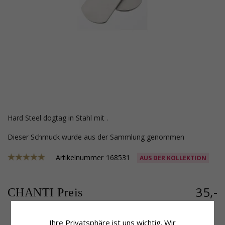
Hard Steel dogtag in Stahl mit .
Dieser Schmuck wurde aus der Sammlung genommen
Artikelnummer
168531
AUS DER KOLLEKTION
35,-
CHANTI Preis
Ihre Privatsphäre ist uns wichtig. Wir