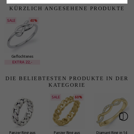
Sterlingsilber -
mit vergoldetem
Matilda
Sterlingsilber
KÜRZLICH ANGESEHENE PRODUKTE
SALE
40%
Geflochtenes
fingerringe aus silber
EXTRA
22,-
DIE BELIEBTESTEN PRODUKTE IN DER
KATEGORIE
SALE
60%
Panzer Ring aus
Panzer Ring aus
Diamant Ring in 14