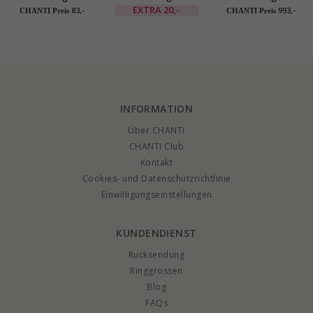
Silber
vergoldetem
Karat Gold 0,15 ct
EXTRA
20,-
83,-
993,-
CHANTI Preis
CHANTI Preis
Sterlingsilber
INFORMATION
Über CHANTI
CHANTI Club
Kontakt
Cookies- und Datenschutzrichtlinie
Einwilligungseinstellungen
KUNDENDIENST
Rucksendung
Ringgrössen
Blog
FAQs