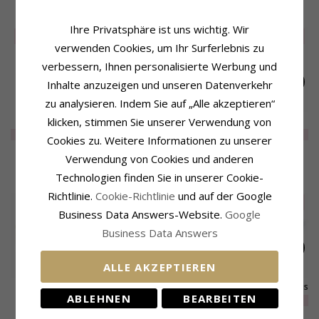
VERWANDTE PRODUKTE
Ihre Privatsphäre ist uns wichtig. Wir
SALE
60%
SALE
80%
SALE
85%
verwenden Cookies, um Ihr Surferlebnis zu
verbessern, Ihnen personalisierte Werbung und
Inhalte anzuzeigen und unseren Datenverkehr
zu analysieren. Indem Sie auf „Alle akzeptieren“
Ring aus
Polierter Ring aus
Ring aus Silber
klicken, stimmen Sie unserer Verwendung von
vergoldetem
Silber
EXTRA
42,-
EXTRA
8,-
EXTRA
6,-
Cookies zu. Weitere Informationen zu unserer
Sterlingsilber mit
rosa beschichtetem
Verwendung von Cookies und anderen
Silber mit Silber mit
KUNDEN KAUFTEN AUCH
Technologien finden Sie in unserer Cookie-
Silber
Richtlinie.
Cookie-Richtlinie
und auf der Google
SALE
20%
SALE
30%
Business Data Answers-Website.
Google
Business Data Answers
ALLE AKZEPTIEREN
14 mm Marguerite
Herz Ring aus
Simple Rings Ring aus
ABLEHNEN
BEARBEITEN
Ring aus
schwarzes
Silber
EXTRA
53,-
EXTRA
33,-
78,-
CHANTI Preis
vergoldetem
rhodiniertes Silber