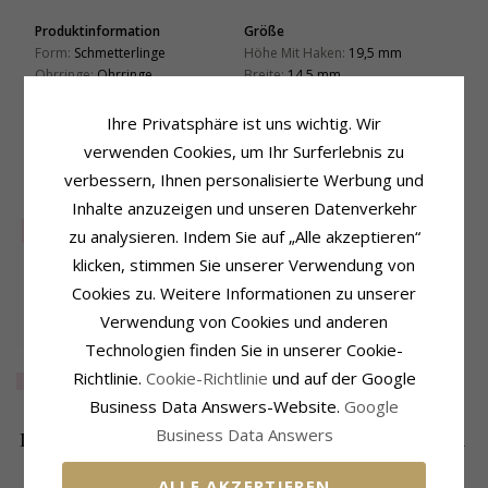
Produktinformation
Größe
Form:
Schmetterlinge
Höhe Mit Haken:
19,5 mm
Ohrringe:
Ohrringe
Breite:
14,5 mm
Metall:
Silber
Lieferzeit
Oberfläche:
Polierter
Ihre Privatsphäre ist uns wichtig. Wir
Lieferzeit:
4-5 Werktage
verwenden Cookies, um Ihr Surferlebnis zu
verbessern, Ihnen personalisierte Werbung und
KUNDEN KAUFTEN AUCH
Inhalte anzuzeigen und unseren Datenverkehr
SALE
30%
zu analysieren. Indem Sie auf „Alle akzeptieren“
klicken, stimmen Sie unserer Verwendung von
Cookies zu. Weitere Informationen zu unserer
Verwendung von Cookies und anderen
Technologien finden Sie in unserer Cookie-
Schmetterlinge
18 mm lebensbaum
Richtlinie.
Cookie-Richtlinie
und auf der Google
Ohrringe in Silber
halskette mit
EXTRA
23,-
39,-
CHANTI Preis
anhänger aus silber
Business Data Answers-Website.
Google
Business Data Answers
DIE BELIEBTESTEN PRODUKTE IN DER
KATEGORIE
ALLE AKZEPTIEREN