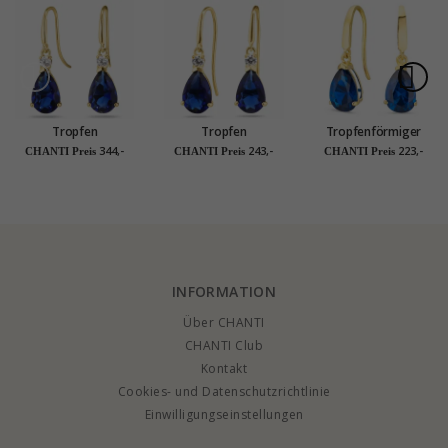
Tropfen
Tropfen
Tropfenförmiger
dunkelblauem
dunkelblauem
Ohrringe in 9 Karat
344,-
243,-
223,-
CHANTI Preis
CHANTI Preis
CHANTI Preis
Goldohrringe in 14
Ohrringe in 9 Karat
Gold mit synthetische
Karat Gold mit
Gold mit Zirkon und
Saphir und Zirkon -
synthetische Saphir
synthetische Saphir -
Gold Collection
und Zirkon - Gold
Gold Collection
Collection
INFORMATION
Über CHANTI
CHANTI Club
Kontakt
Cookies- und Datenschutzrichtlinie
Einwilligungseinstellungen