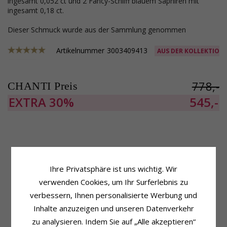
ingesamt 0,052 ct und 2 Fancy-Schliff blauem Saphiren mit
ingesamt 0,18 ct.
Dieser Schmuck wurde aus der Sammlung genommen
Artikelnummer
3003409413
AUS DER KOLLEKTION
778,-
CHANTI Preis
EXTRA
30%
545,-
Produktinformation
Schmuckstein
Schmuckstein:
Saphir
Stückzahl:
4
Ihre Privatsphäre ist uns wichtig. Wir
Ohrringe:
Diamantohrringe
Schliff:
Brillantschliff
verwenden Cookies, um Ihr Surferlebnis zu
Metall:
14 Karat Gold
Schmuckstein:
Diamant
Oberfläche:
Polierter
Diamantfarbe:
Wesselton
verbessern, Ihnen personalisierte Werbung und
Diamantreinheit:
SI
Inhalte anzuzeigen und unseren Datenverkehr
Karat:
0,052
zu analysieren. Indem Sie auf „Alle akzeptieren“