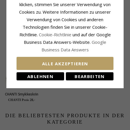
Schmuckstein
Größe
klicken, stimmen Sie unserer Verwendung von
Stückzahl:
2
Höhe:
15,8 mm
Cookies zu. Weitere Informationen zu unserer
Schliff:
Fancy-Schliff
Breite:
5,0 mm
Farbe:
Blauem
Tiefe:
3,0 mm
Verwendung von Cookies und anderen
Schmuckstein:
Saphir
Technologien finden Sie in unserer Cookie-
Lieferzeit
Karat:
0,18
Lieferzeit:
4-5 Werktage
Richtlinie.
Cookie-Richtlinie
und auf der Google
Business Data Answers-Website.
Google
KUNDEN KAUFTEN AUCH
Business Data Answers
ALLE AKZEPTIEREN
ABLEHNEN
BEARBEITEN
CHANTI Smykkeskrin
Schmuckschatulle in
28,-
CHANTI Preis
Kunstleder
DIE BELIEBTESTEN PRODUKTE IN DER
KATEGORIE