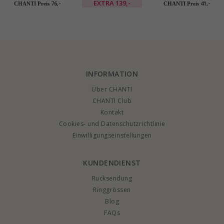
Silber
Solitärring aus Silber
EXTRA
139,-
76,-
41,-
CHANTI Preis
CHANTI Preis
INFORMATION
Über CHANTI
CHANTI Club
Kontakt
Cookies- und Datenschutzrichtlinie
Einwilligungseinstellungen
KUNDENDIENST
Rucksendung
Ringgrössen
Blog
FAQs