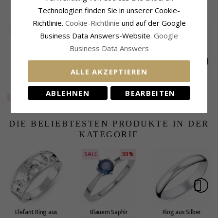
KUNDEN KAUFTEN AUCH
Technologien finden Sie in unserer Cookie-
Richtlinie.
Cookie-Richtlinie
und auf der Google
SALE
75%
Business Data Answers-Website.
Google
Business Data Answers
ALLE AKZEPTIEREN
Elegant Ring aus
30 mm Scrouples
12 mm Marguerite
ABLEHNEN
BEARBEITEN
rhodiniertem Silber
runden Kreole in
Ohrringe in Silber -
EXTRA
14,-
29,-
49,-
CHANTI Preis
CHANTI Preis
Silber
Marie
DIE BELIEBTESTEN PRODUKTE IN DER
KATEGORIE
SALE
30%
Elefant Ring aus
Blauem Saphir
Ring aus Silber