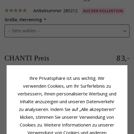
Artikelnummer
280212
AUS DER KOLLEKTION
Größe, Herrenring
83,-
CHANTI Preis
Ihre Privatsphäre ist uns wichtig. Wir
verwenden Cookies, um Ihr Surferlebnis zu
Produktinformation
Ringschiene
Ring:
Herrenring
Breite, Oben:
5,6 mm
verbessern, Ihnen personalisierte Werbung und
Metall:
Rhodiniertem Silber
Breite, Unten:
5,6 mm
Inhalte anzuzeigen und unseren Datenverkehr
Oberfläche:
Dicke, Oben:
1,7 mm
zu analysieren. Indem Sie auf „Alle akzeptieren“
Polierter Und Gebürsteter
Dicke, Unten:
1,7 mm
klicken, stimmen Sie unserer Verwendung von
Lieferzeit
Cookies zu. Weitere Informationen zu unserer
Größe Auf Lager:
4-5 Werktage
Verwendung von Cookies und anderen