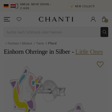
TE SAMMELN, MEHR SEHEN –
NEW COLLECTION | AURA
KEN SIE HIER
Formen / Motive
Tiere
Pferd
Einhorn Ohrringe in Silber -
Little Ones