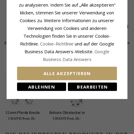
zu analysieren. Indem Sie auf „Alle akzeptieren“
klicken, stimmen Sie unserer Verwendung von
Cookies zu. Weitere Informationen zu unserer
Verwendung von Cookies und anderen
Technologien finden Sie in unserer Cookie-
Einhorn Ohrstecker in
Einhorn Emaille
Einhorn Ohrstecker in
Richtlinie.
Cookie-Richtlinie
und auf der Google
Silber - Little Ones
Ohrstecker in Silber -
Silber - Little Ones
25,-
21,-
26,-
CHANTI Preis
CHANTI Preis
CHANTI Preis
Business Data Answers-Website.
Google
Little Ones
Business Data Answers
KUNDEN KAUFTEN AUCH
ALLE AKZEPTIEREN
ABLEHNEN
BEARBEITEN
12 mm Pferde Kreole
Einhorn Ohrstecker in
in Silber - Little Ones
Silber - Little Ones
35,-
26,-
CHANTI Preis
CHANTI Preis