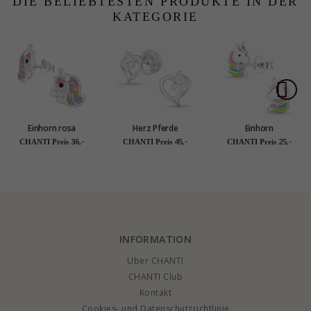
DIE BELIEBTESTEN PRODUKTE IN DER
KATEGORIE
Einhorn rosa
Herz Pferde
Einhorn
Kinderohrringe in
Ohrstecker in Silber -
Kinderohrringe in
36,-
45,-
25,-
CHANTI Preis
CHANTI Preis
CHANTI Preis
Silber - Little Ones
Little Ones
Silber - Little Ones
INFORMATION
Über CHANTI
CHANTI Club
Kontakt
Cookies- und Datenschutzrichtlinie