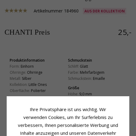
Artikelnummer
184960
AUS DER KOLLEKTION
25,-
CHANTI Preis
Produktinformation
Schmuckstein
Form:
Einhorn
Schliff:
Glatt
Ohrringe:
Ohrringe
Farbe:
Mehrfarbigem
Metall:
Silber
Schmuckstein:
Emaille
Kollektion:
Little Ones
Größe
Oberfläche:
Polierter
Höhe:
9,0 mm
Breite:
9,0 mm
Ihre Privatsphäre ist uns wichtig. Wir
Lieferzeit
Lieferzeit:
4-5 Werktage
verwenden Cookies, um Ihr Surferlebnis zu
verbessern, Ihnen personalisierte Werbung und
VERWANDTE PRODUKTE
Inhalte anzuzeigen und unseren Datenverkehr