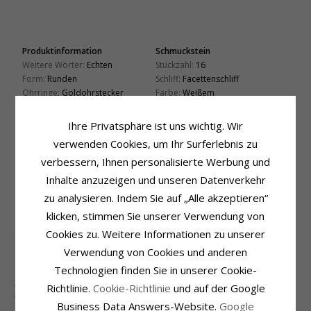
Produktinformation
Schmuckstein
Weitere Wörter:
Echten
Stückzahl:
16
Form:
Runden
Schliff:
Facettenschliff
Ohrringe:
Goldohrstecker
Farbe:
Weißem
Metall:
9 Karat Gold
Schmuckstein:
Zirkon
Oberfläche:
Polierter
Ihre Privatsphäre ist uns wichtig. Wir
Größe
Durchmesser:
7,0 mm
verwenden Cookies, um Ihr Surferlebnis zu
verbessern, Ihnen personalisierte Werbung und
Lieferzeit
Lieferzeit:
4-5 Werktage
Inhalte anzuzeigen und unseren Datenverkehr
zu analysieren. Indem Sie auf „Alle akzeptieren“
VERWANDTE PRODUKTE
klicken, stimmen Sie unserer Verwendung von
Cookies zu. Weitere Informationen zu unserer
Verwendung von Cookies und anderen
Technologien finden Sie in unserer Cookie-
Richtlinie.
Cookie-Richtlinie
und auf der Google
Business Data Answers-Website.
Google