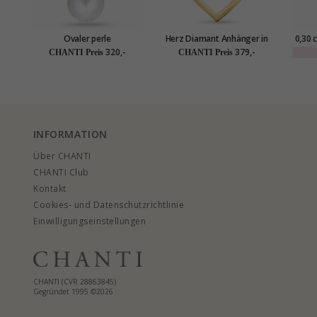
Ovaler perle
Herz Diamant Anhänger in
0,30 
diamantanhänger in 14
14 karat Gold 0,02 ct
Solitä
320,-
379,-
CHANTI Preis
CHANTI Preis
karat gold 0,02 ct
INFORMATION
Über CHANTI
CHANTI Club
Kontakt
Cookies- und Datenschutzrichtlinie
Einwilligungseinstellungen
CHANTI (CVR 28863845)
Gegründet 1995 ©2026