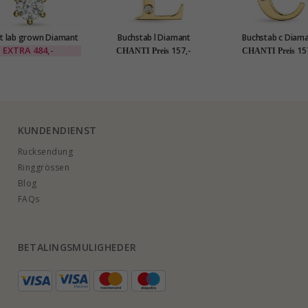
ct lab grown Diamant
Buchstab l Diamant
Buchstab c Diam
ranhänger in 14 karat
Anhänger in 9 karat Gold
Anhänger in 9 karat
EXTRA
484,-
157,-
15
CHANTI Preis
CHANTI Preis
Gold 0,30 ct
0,01 ct
0,01 ct
KUNDENDIENST
Rucksendung
Ringgrössen
Blog
FAQs
BETALINGSMULIGHEDER