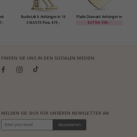
ant
Buchstab k Anhänger in 14
Plade Diamant Anhänger in
 Gold
karat Gold 0,04 ct
14 karat Gold 0,015 ct
EXTRA
395,-
7,-
419,-
CHANTI Preis
FINDEN SIE UNS IN DEN SOZIALEN MEDIEN
MELDEN SIE SICH FÜR UNSEREN NEWSLETTER AN
Abonnieren