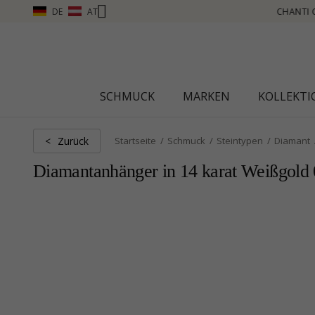
DE
AT
CHANTI CLUB – PUNKTE SAMMELN, MEHR SEHEN – KLICKEN SIE HI
SCHMUCK
MARKEN
KOLLEKT
Zurück
<
Startseite
Schmuck
Steintypen
Diamant
Diamantanhänger in 14 karat Weißgold 