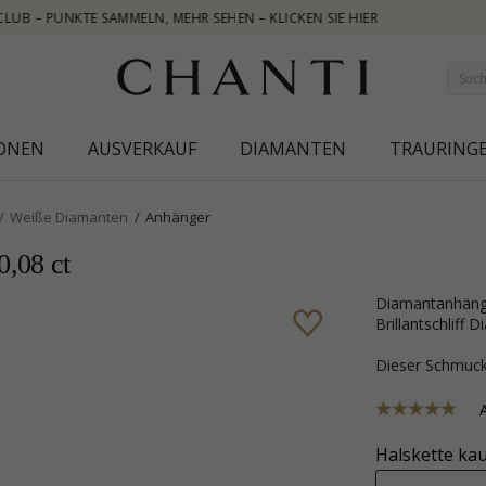
ER
IONEN
AUSVERKAUF
DIAMANTEN
TRAURING
Weiße Diamanten
Anhänger
0,08 ct
Diamantanhänger in 14 karat Weißgold mit polierter Oberfläche und 7
Brillantschliff
Dieser Schmu
Halskette kau