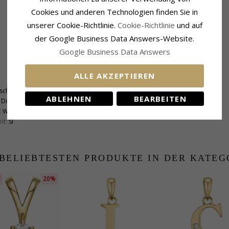
Cookies und anderen Technologien finden Sie in
unserer Cookie-Richtlinie.
Cookie-Richtlinie
und auf
der Google Business Data Answers-Website.
Google Business Data Answers
Fassung
ALLE AKZEPTIEREN
Höhe Mit Öse:
14,0 mm
schliff
Breite:
1,6 mm
ABLEHNEN
BEARBEITEN
Diamant
Tiefe:
1,4 mm
:
Wesselton
it:
SI
 BELIEBTESTEN PRODUKTE IN DER KATEG
E
20%